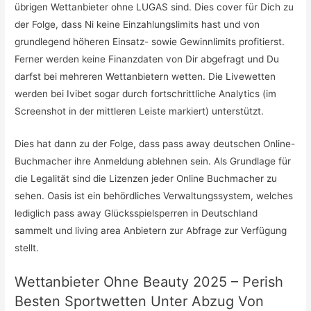
übrigen Wettanbieter ohne LUGAS sind. Dies cover für Dich zu
der Folge, dass Ni keine Einzahlungslimits hast und von
grundlegend höheren Einsatz- sowie Gewinnlimits profitierst.
Ferner werden keine Finanzdaten von Dir abgefragt und Du
darfst bei mehreren Wettanbietern wetten. Die Livewetten
werden bei Ivibet sogar durch fortschrittliche Analytics (im
Screenshot in der mittleren Leiste markiert) unterstützt.
Dies hat dann zu der Folge, dass pass away deutschen Online-
Buchmacher ihre Anmeldung ablehnen sein. Als Grundlage für
die Legalität sind die Lizenzen jeder Online Buchmacher zu
sehen. Oasis ist ein behördliches Verwaltungssystem, welches
lediglich pass away Glücksspielsperren in Deutschland
sammelt und living area Anbietern zur Abfrage zur Verfügung
stellt.
Wettanbieter Ohne Beauty 2025 – Perish
Besten Sportwetten Unter Abzug Von