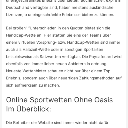
uneingeschränktes Erlebnis über bieten. Buchmacher, expire in
Deutschland verfügbar sind, haben meistens ausländische
Lizenzen, o uneingeschränkte Erlebnisse bieten zu können.
Bei großen” “Unterschieden in den Quoten bietet sich die
Handicap-Wette an. Hier statten Sie eins der Teams über
einem virtuellen Vorsprung- bzw. Handicap-Wetten sind immer
auch als Halbzeit-Wette oder in sonstigen Sportarten
beispielsweise als Satzwetten verfügbar. Die Paysafecard wird
ebenfalls von immer lieber neuen Anbietern in ordnung.
Neueste Wettanbieter schauen nicht nur über einem Top
Erlebnis, sondern auch über neuartigen Zahlungsmethoden auf
sich aufmerksam zu machen.
Online Sportwetten Ohne Oasis
Im Überblick:
Die Betreiber der Website sind immer wieder nicht dafür