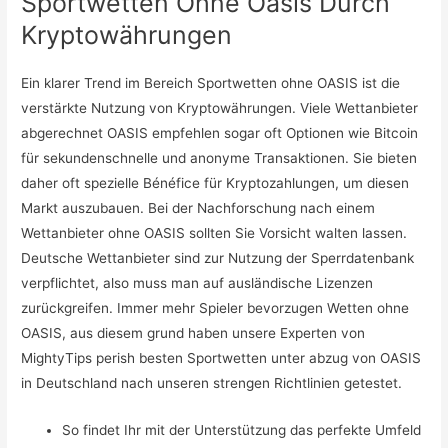
Sportwetten Ohne Oasis Durch
Kryptowährungen
Ein klarer Trend im Bereich Sportwetten ohne OASIS ist die
verstärkte Nutzung von Kryptowährungen. Viele Wettanbieter
abgerechnet OASIS empfehlen sogar oft Optionen wie Bitcoin
für sekundenschnelle und anonyme Transaktionen. Sie bieten
daher oft spezielle Bénéfice für Kryptozahlungen, um diesen
Markt auszubauen. Bei der Nachforschung nach einem
Wettanbieter ohne OASIS sollten Sie Vorsicht walten lassen.
Deutsche Wettanbieter sind zur Nutzung der Sperrdatenbank
verpflichtet, also muss man auf ausländische Lizenzen
zurückgreifen. Immer mehr Spieler bevorzugen Wetten ohne
OASIS, aus diesem grund haben unsere Experten von
MightyTips perish besten Sportwetten unter abzug von OASIS
in Deutschland nach unseren strengen Richtlinien getestet.
So findet Ihr mit der Unterstützung das perfekte Umfeld