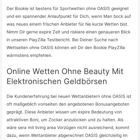
Der Bookie ist bestens für Sportwetten ohne OASIS geeignet
und ein spannender Anlaufpunkt für Dich, wenn Man bock auf
was neues einem frischen Anbieter für Ne kurze Wetten bist.
Nimm Dir gerne expire Zeit und riskiere einen genaueren Blick
in unseren PlayZilla Testbericht. Bei Deiner Suche nach
Wettseiten ohne OASIS können wir Dir den Bookie PlayZilla
wärmstens empfehlen.
Online Wetten Ohne Beauty Mit
Elektronischen Geldbörsen
Die Kundenerfahrung bei neuen Wettanbietern ohne OASIS ist
oft maßgeblich vonseiten den angebotenen Bonusangeboten
geprägt. Diese Anbieter wissen um expire Bedeutung von
attraktiven Boni, um Zocker anzulocken und zu halten. Als
wäre sera mit living area Vorzügen nicht ausreichend, kommt
dazu, wenn Wettanbieter abgerechnet OASIS gleichzeitig im