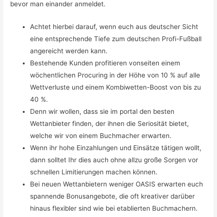
bevor man einander anmeldet.
Achtet hierbei darauf, wenn euch aus deutscher Sicht
eine entsprechende Tiefe zum deutschen Profi-Fußball
angereicht werden kann.
Bestehende Kunden profitieren vonseiten einem
wöchentlichen Procuring in der Höhe von 10 % auf alle
Wettverluste und einem Kombiwetten-Boost von bis zu
40 %.
Denn wir wollen, dass sie im portal den besten
Wettanbieter finden, der ihnen die Seriosität bietet,
welche wir von einem Buchmacher erwarten.
Wenn ihr hohe Einzahlungen und Einsätze tätigen wollt,
dann solltet Ihr dies auch ohne allzu große Sorgen vor
schnellen Limitierungen machen können.
Bei neuen Wettanbietern weniger OASIS erwarten euch
spannende Bonusangebote, die oft kreativer darüber
hinaus flexibler sind wie bei etablierten Buchmachern.