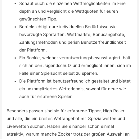
Schaut euch die einzelnen Wettmöglichkeiten im Fine
depth an und vergleicht die Wettquoten für euren
gewünschten Tipp.
Berücksichtigt eure individuellen Bedürfnisse wie
bevorzugte Sportarten, Wettmärkte, Bonusangebote,
Zahlungsmethoden und perish Benutzerfreundlichkeit
der Plattform.
Ein Bookie, welcher verantwortungsbewusst agiert, hält
sich an den Jugendschutz und ermöglicht ihnen, sich im
Falle einer Spielsucht selbst zu sperren.
Die Plattform ist benutzerfreundlich gestaltet und bietet
ein unkompliziertes Wetterlebnis, sowohl für neue wie
auch für erfahrene Spieler.
Besonders passen sind sie für erfahrene Tipper, High Roller
und alle, die ein breites Wettangebot mit Spezialwetten und
Livewetten suchen. Haben Sie einander schon einmal
attraktiv, warum manche Zocker trotz der großen Auswahl an