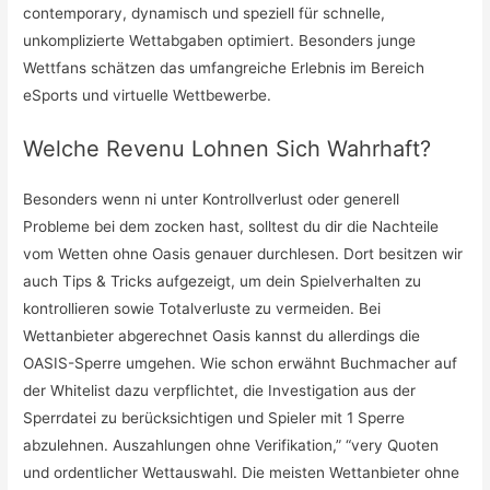
contemporary, dynamisch und speziell für schnelle,
unkomplizierte Wettabgaben optimiert. Besonders junge
Wettfans schätzen das umfangreiche Erlebnis im Bereich
eSports und virtuelle Wettbewerbe.
Welche Revenu Lohnen Sich Wahrhaft?
Besonders wenn ni unter Kontrollverlust oder generell
Probleme bei dem zocken hast, solltest du dir die Nachteile
vom Wetten ohne Oasis genauer durchlesen. Dort besitzen wir
auch Tips & Tricks aufgezeigt, um dein Spielverhalten zu
kontrollieren sowie Totalverluste zu vermeiden. Bei
Wettanbieter abgerechnet Oasis kannst du allerdings die
OASIS-Sperre umgehen. Wie schon erwähnt Buchmacher auf
der Whitelist dazu verpflichtet, die Investigation aus der
Sperrdatei zu berücksichtigen und Spieler mit 1 Sperre
abzulehnen. Auszahlungen ohne Verifikation,” “very Quoten
und ordentlicher Wettauswahl. Die meisten Wettanbieter ohne