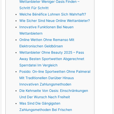
Wettanbieter Weniger Oasis Finden –
Schritt Für Schritt
Welche Bénéfice Lohnen Sich Wahrhaft?
Wie Sicher Sind Neue Online Wettanbieter?
Innovative Funktionen Bei Neuen
Wettanbietern
Online Wetten Ohne Remanso Mit
Elektronischen Geldbörsen
Wettanbieter Ohne Beauty 2025 – Pass
Away Besten Sportwetten Abgerechnet
Sperrdatei Im Vergleich
Posido: On-line Sportwetten Ohne Palmeral
Mit Traditionellen Darüber Hinaus
Innovativen Zahlungsmethoden
Die Kehrseite Von Oasis: Einschränkungen
Und Der Wunsch Nach Freiheit
Was Sind Die Gängigsten
Zahlungsmethoden Bei Frischen