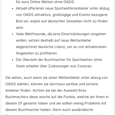
für eure Online Wetten ohne OASIS.
Aktuell offerieren neue Sportwettenanbieter unter abzug
von OASIS attraktive, großzügige und Events bezogene
Boni an, expire auf deutschen Sexseiten nicht zu finden
sind.
Viele Wettfreunde, die jene Einschränkungen umgehen
wollen, setzen deshalb auf neue Wettanbieter
abgerechnet deutsche Lizenz, um so von attraktiveren
Angeboten zu profitieren.
Die Überzahl der Buchmacher für Sportwetten ohne
Oasis arbeitet über Zulassungen aus Curacao.
Sie sehen, auch wenn sie einen Wettanbieter unter abzug von
OASIS wählen, können sie durchaus seriöse und sichere
Anbieter finden. Achten sie bei der Auswahl ihres
Buchmachers diese woche auf die Punkte, welche wir ihnen in
diesem Df genannt haben und sie sollten wenig Probleme mit
diesem Buchmacher haben. Denn auch ausländische