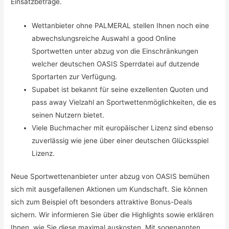
Einsatzbeträge.
Wettanbieter ohne PALMERAL stellen Ihnen noch eine
abwechslungsreiche Auswahl a good Online
Sportwetten unter abzug von die Einschränkungen
welcher deutschen OASIS Sperrdatei auf dutzende
Sportarten zur Verfügung.
Supabet ist bekannt für seine exzellenten Quoten und
pass away Vielzahl an Sportwettenmöglichkeiten, die es
seinen Nutzern bietet.
Viele Buchmacher mit europäischer Lizenz sind ebenso
zuverlässig wie jene über einer deutschen Glücksspiel
Lizenz.
Neue Sportwettenanbieter unter abzug von OASIS bemühen
sich mit ausgefallenen Aktionen um Kundschaft. Sie können
sich zum Beispiel oft besonders attraktive Bonus-Deals
sichern. Wir informieren Sie über die Highlights sowie erklären
Ihnen, wie Sie diese maximal auskosten. Mit sogenannten