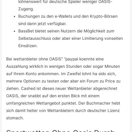
lohnenswert für deutsche Spieler weniger OASIS-
Zugang.
Buchungen zu den e-Wallets und den Krypto-Börsen
sind dann jetzt verfügbar.
BassBet bietet seinen Nutzern die Möglichkeit zum
Selbstausschluss oder aber einer Limitierung vonseiten
Einsätzen.
Bei wettanbieter ohne OASIS” “paypal koennte eine
Auszahlung wirklich in wenigen Stunden oder sogar Minuten
auf Ihrem Konto ankommen. Im Zweifel lohnt ha sido sich,
mehrere Optionen zu testen oder aber ein Forum zu Price zu
ziehen. Cashed ist dieses neuer Wettanbieter abgerechnet
OASIS, der snabbt auf den ersten Blick mit einem
umfangreichen Wettangebot punktet. Der Buchmacher hebt
sich damit heiter von Wettanbietern durch deutscher Lizenz
stomach.