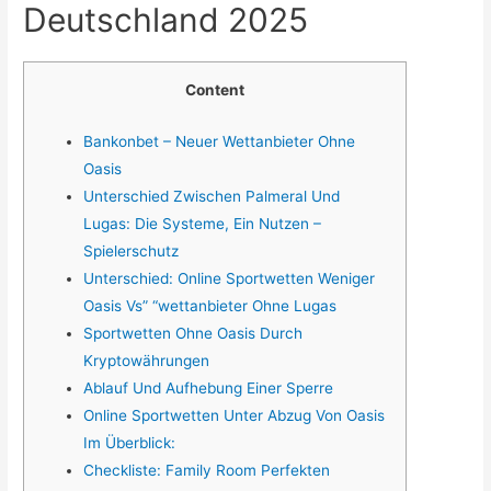
Deutschland 2025
Content
Bankonbet – Neuer Wettanbieter Ohne
Oasis
Unterschied Zwischen Palmeral Und
Lugas: Die Systeme, Ein Nutzen –
Spielerschutz
Unterschied: Online Sportwetten Weniger
Oasis Vs” “wettanbieter Ohne Lugas
Sportwetten Ohne Oasis Durch
Kryptowährungen
Ablauf Und Aufhebung Einer Sperre
Online Sportwetten Unter Abzug Von Oasis
Im Überblick:
Checkliste: Family Room Perfekten