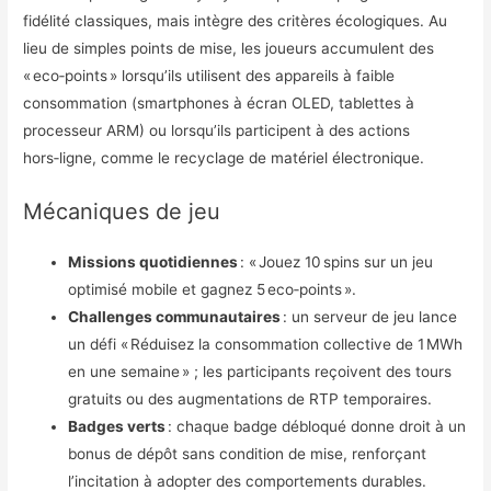
fidélité classiques, mais intègre des critères écologiques. Au
lieu de simples points de mise, les joueurs accumulent des
« eco‑points » lorsqu’ils utilisent des appareils à faible
consommation (smartphones à écran OLED, tablettes à
processeur ARM) ou lorsqu’ils participent à des actions
hors‑ligne, comme le recyclage de matériel électronique.
Mécaniques de jeu
Missions quotidiennes
: « Jouez 10 spins sur un jeu
optimisé mobile et gagnez 5 eco‑points ».
Challenges communautaires
: un serveur de jeu lance
un défi « Réduisez la consommation collective de 1 MWh
en une semaine » ; les participants reçoivent des tours
gratuits ou des augmentations de RTP temporaires.
Badges verts
: chaque badge débloqué donne droit à un
bonus de dépôt sans condition de mise, renforçant
l’incitation à adopter des comportements durables.