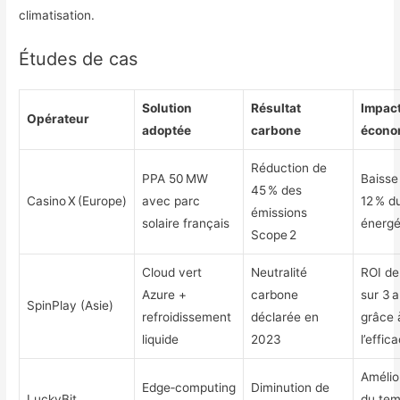
climatisation.
Études de cas
Solution
Résultat
Impac
Opérateur
adoptée
carbone
écono
Réduction de
PPA 50 MW
Baisse
45 % des
Casino X (Europe)
avec parc
12 % d
émissions
solaire français
énergé
Scope 2
Cloud vert
Neutralité
ROI de
Azure +
carbone
sur 3 
SpinPlay (Asie)
refroidissement
déclarée en
grâce 
liquide
2023
l’effic
Amélio
Edge‑computing
Diminution de
LuckyBit
du tem