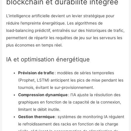
blockchain et durabilité intégrée
L’intelligence artificielle devient un levier stratégique pour
réduire l’empreinte énergétique. Les algorithmes de
load‑balancing prédictif, entraînés sur des historiques de trafic,
permettent de répartir les requêtes de jeu sur les serveurs les
plus économes en temps réel.
IA et optimisation énergétique
Prévision de trafic
: modèles de séries temporelles
(Prophet, LSTM) anticipent les pics de mise pendant les
tournois, évitant le sur‑provisionnement.
Compression dynamique
: l’IA ajuste la résolution des
graphiques en fonction de la capacité de la connexion,
limitant le débit inutile.
Gestion thermique
: systèmes de monitoring IA régulent
le refroidissement des racks en fonction de la charge