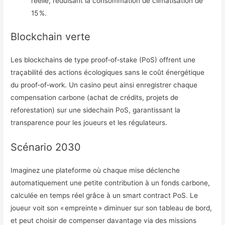
réelle, réduisant la consommation de climatisation de
15 %.
Blockchain verte
Les blockchains de type proof‑of‑stake (PoS) offrent une
traçabilité des actions écologiques sans le coût énergétique
du proof‑of‑work. Un casino peut ainsi enregistrer chaque
compensation carbone (achat de crédits, projets de
reforestation) sur une sidechain PoS, garantissant la
transparence pour les joueurs et les régulateurs.
Scénario 2030
Imaginez une plateforme où chaque mise déclenche
automatiquement une petite contribution à un fonds carbone,
calculée en temps réel grâce à un smart contract PoS. Le
joueur voit son « empreinte » diminuer sur son tableau de bord,
et peut choisir de compenser davantage via des missions