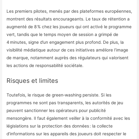
Les premiers pilotes, menés par des plateformes européennes,
montrent des résultats encourageants. Le taux de rétention a
augmenté de 8 % chez les joueurs qui ont activé le programme
vert, tandis que le temps moyen de session a grimpé de
4 minutes, signe d’un engagement plus profond. De plus, la
visibilité médiatique autour de ces initiatives améliore l’image
de marque, notamment auprès des régulateurs qui valorisent
les actions de responsabilité sociétale.
Risques et limites
Toutefois, le risque de green‑washing persiste. Si les
programmes ne sont pas transparents, les autorités de jeu
peuvent sanctionner les opérateurs pour publicité
mensongère. Il faut également veiller à la conformité avec les
législations sur la protection des données : la collecte
d’informations sur les appareils des joueurs doit respecter le