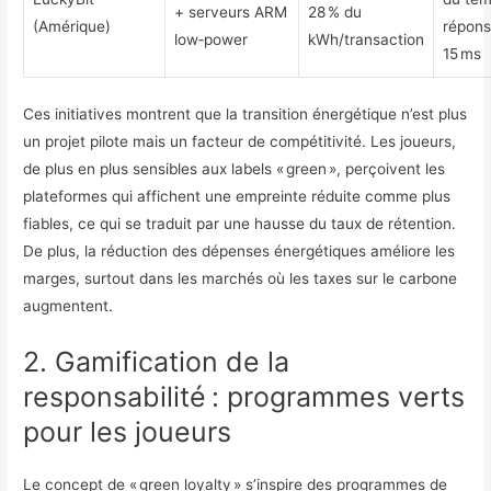
+ serveurs ARM
28 % du
(Amérique)
répons
low‑power
kWh/transaction
15 ms
Ces initiatives montrent que la transition énergétique n’est plus
un projet pilote mais un facteur de compétitivité. Les joueurs,
de plus en plus sensibles aux labels « green », perçoivent les
plateformes qui affichent une empreinte réduite comme plus
fiables, ce qui se traduit par une hausse du taux de rétention.
De plus, la réduction des dépenses énergétiques améliore les
marges, surtout dans les marchés où les taxes sur le carbone
augmentent.
2. Gamification de la
responsabilité : programmes verts
pour les joueurs
Le concept de « green loyalty » s’inspire des programmes de