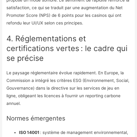
propose un mode sombre. Le sentiment de rapidité renforce la
satisfaction, ce qui se traduit par une augmentation du Net
Promoter Score (NPS) de 6 points pour les casinos qui ont
refondu leur UI/UX selon ces principes.
4. Réglementations et
certifications vertes : le cadre qui
se précise
Le paysage réglementaire évolue rapidement. En Europe, la
Commission a intégré les critères ESG (Environnement, Social,
Gouvernance) dans la directive sur les services de jeu en
ligne, obligeant les licences à fournir un reporting carbone
annuel.
Normes émergentes
ISO 14001
: système de management environnemental,