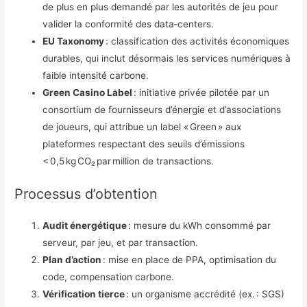
de plus en plus demandé par les autorités de jeu pour
valider la conformité des data‑centers.
EU Taxonomy
: classification des activités économiques
durables, qui inclut désormais les services numériques à
faible intensité carbone.
Green Casino Label
: initiative privée pilotée par un
consortium de fournisseurs d’énergie et d’associations
de joueurs, qui attribue un label « Green » aux
plateformes respectant des seuils d’émissions
< 0,5 kg CO₂ par million de transactions.
Processus d’obtention
Audit énergétique
: mesure du kWh consommé par
serveur, par jeu, et par transaction.
Plan d’action
: mise en place de PPA, optimisation du
code, compensation carbone.
Vérification tierce
: un organisme accrédité (ex. : SGS)