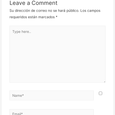
Leave a Comment
Su dirección de correo no se hará público.
Los campos
requeridos están marcados
*
Type
here..
Name*
Email*