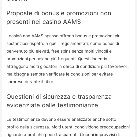
Proposte di bonus e promozioni non
presenti nei casinò AAMS
I casinò non AAMS spesso offrono bonus e promozioni più
sostanziosi rispetto a quelli regolamentati, come bonus di
benvenuto più elevati, free spins senza molti vincoli e
promozioni periodiche più frequenti. Questi incentivi
attraggono molti giocatori in cerca di condizioni più favorevoli,
ma bisogna sempre verificare le condizioni per evitare
sorprese durante il ritiro.
Questioni di sicurezza e trasparenza
evidenziate dalle testimonianze
Le testimonianze devono essere analizzate anche sotto il
profilo della sicurezza. Molti utenti condividono preoccupazioni
riguardo a pratiche poco trasparenti, blocchi improvvisi di