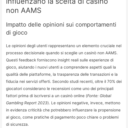
influenzano la scelta di casinò
non AAMS
Impatto delle opinioni sui comportamenti
di gioco
Le opinioni degli utenti rappresentano un elemento cruciale nel
processo decisionale quando si sceglie un casinò non AAMS.
Questi feedback forniscono insight reali sulle esperienze di
gioco, aiutando i nuovi utenti a comprendere aspetti quali la
qualità delle piattaforme, la trasparenza delle transazioni e la
fiducia nei servizi offerti. Secondo studi recenti, oltre il 70% dei
giocatori considerano le recensioni come uno dei principali
fattori prima di iscriversi a un casinò online (
Fonte: Global
Gambling Report 2023
). Le opinioni negative, invece, mettono
in evidenza criticità che potrebbero influenzare la propensione
al gioco, come pratiche di pagamento poco chiare o problemi
di sicurezza.