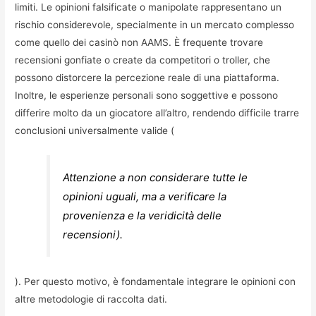
limiti. Le opinioni falsificate o manipolate rappresentano un
rischio considerevole, specialmente in un mercato complesso
come quello dei casinò non AAMS. È frequente trovare
recensioni gonfiate o create da competitori o troller, che
possono distorcere la percezione reale di una piattaforma.
Inoltre, le esperienze personali sono soggettive e possono
differire molto da un giocatore all’altro, rendendo difficile trarre
conclusioni universalmente valide (
Attenzione a non considerare tutte le
opinioni uguali, ma a verificare la
provenienza e la veridicità delle
recensioni).
). Per questo motivo, è fondamentale integrare le opinioni con
altre metodologie di raccolta dati.