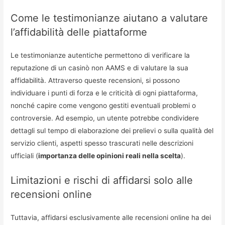
Come le testimonianze aiutano a valutare
l’affidabilità delle piattaforme
Le testimonianze autentiche permettono di verificare la
reputazione di un casinò non AAMS e di valutare la sua
affidabilità. Attraverso queste recensioni, si possono
individuare i punti di forza e le criticità di ogni piattaforma,
nonché capire come vengono gestiti eventuali problemi o
controversie. Ad esempio, un utente potrebbe condividere
dettagli sul tempo di elaborazione dei prelievi o sulla qualità del
servizio clienti, aspetti spesso trascurati nelle descrizioni
ufficiali (
importanza delle opinioni reali nella scelta
).
Limitazioni e rischi di affidarsi solo alle
recensioni online
Tuttavia, affidarsi esclusivamente alle recensioni online ha dei