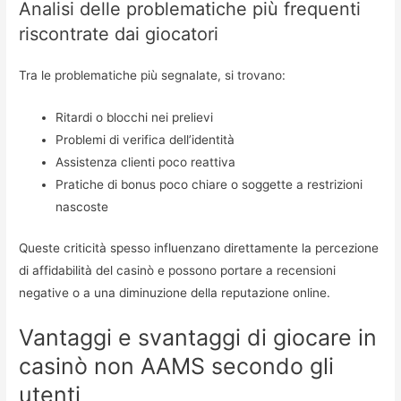
Analisi delle problematiche più frequenti
riscontrate dai giocatori
Tra le problematiche più segnalate, si trovano:
Ritardi o blocchi nei prelievi
Problemi di verifica dell’identità
Assistenza clienti poco reattiva
Pratiche di bonus poco chiare o soggette a restrizioni
nascoste
Queste criticità spesso influenzano direttamente la percezione
di affidabilità del casinò e possono portare a recensioni
negative o a una diminuzione della reputazione online.
Vantaggi e svantaggi di giocare in
casinò non AAMS secondo gli
utenti