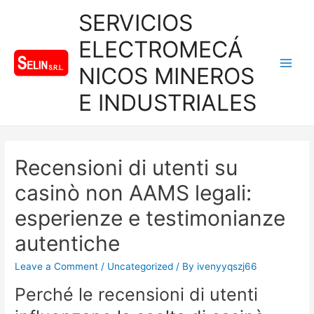
SERVICIOS
ELECTROMECÁ
NICOS MINEROS
Main
E INDUSTRIALES
Men
Recensioni di utenti su
casinò non AAMS legali:
esperienze e testimonianze
autentiche
Leave a Comment
/
Uncategorized
/ By
ivenyyqszj66
Perché le recensioni di utenti