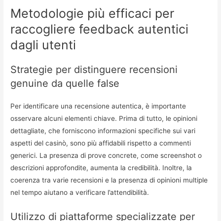
Metodologie più efficaci per
raccogliere feedback autentici
dagli utenti
Strategie per distinguere recensioni
genuine da quelle false
Per identificare una recensione autentica, è importante
osservare alcuni elementi chiave. Prima di tutto, le opinioni
dettagliate, che forniscono informazioni specifiche sui vari
aspetti del casinò, sono più affidabili rispetto a commenti
generici. La presenza di prove concrete, come screenshot o
descrizioni approfondite, aumenta la credibilità. Inoltre, la
coerenza tra varie recensioni e la presenza di opinioni multiple
nel tempo aiutano a verificare l’attendibilità.
Utilizzo di piattaforme specializzate per