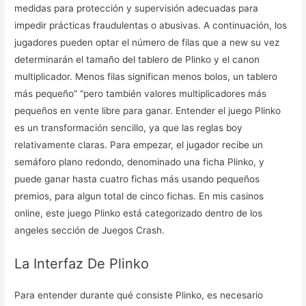
medidas para protección y supervisión adecuadas para
impedir prácticas fraudulentas o abusivas. A continuación, los
jugadores pueden optar el número de filas que a new su vez
determinarán el tamaño del tablero de Plinko y el canon
multiplicador. Menos filas significan menos bolos, un tablero
más pequeño” “pero también valores multiplicadores más
pequeños en vente libre para ganar. Entender el juego Plinko
es un transformación sencillo, ya que las reglas boy
relativamente claras. Para empezar, el jugador recibe un
semáforo plano redondo, denominado una ficha Plinko, y
puede ganar hasta cuatro fichas más usando pequeños
premios, para algun total de cinco fichas. En mis casinos
online, este juego Plinko está categorizado dentro de los
angeles sección de Juegos Crash.
La Interfaz De Plinko
Para entender durante qué consiste Plinko, es necesario