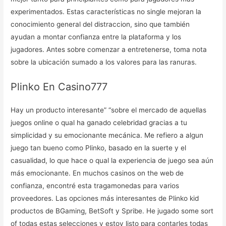
experimentados. Estas características no single mejoran la
conocimiento general del distraccion, sino que también
ayudan a montar confianza entre la plataforma y los
jugadores. Antes sobre comenzar a entretenerse, toma nota
sobre la ubicación sumado a los valores para las ranuras.
Plinko En Casino777
Hay un producto interesante” “sobre el mercado de aquellas
juegos online o qual ha ganado celebridad gracias a tu
simplicidad y su emocionante mecánica. Me refiero a algun
juego tan bueno como Plinko, basado en la suerte y el
casualidad, lo que hace o qual la experiencia de juego sea aún
más emocionante. En muchos casinos on the web de
confianza, encontré esta tragamonedas para varios
proveedores. Las opciones más interesantes de Plinko kid
productos de BGaming, BetSoft y Spribe. He jugado some sort
of todas estas selecciones y estoy listo para contarles todas