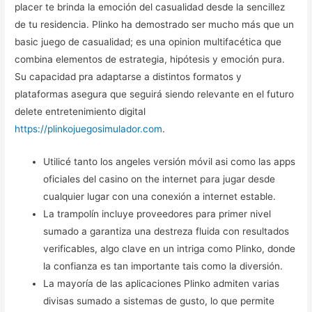
placer te brinda la emoción del casualidad desde la sencillez
de tu residencia. Plinko ha demostrado ser mucho más que un
basic juego de casualidad; es una opinion multifacética que
combina elementos de estrategia, hipótesis y emoción pura.
Su capacidad pra adaptarse a distintos formatos y
plataformas asegura que seguirá siendo relevante en el futuro
delete entretenimiento digital
https://plinkojuegosimulador.com
.
Utilicé tanto los angeles versión móvil asi como las apps
oficiales del casino on the internet para jugar desde
cualquier lugar con una conexión a internet estable.
La trampolín incluye proveedores para primer nivel
sumado a garantiza una destreza fluida con resultados
verificables, algo clave en un intriga como Plinko, donde
la confianza es tan importante tais como la diversión.
La mayoría de las aplicaciones Plinko admiten varias
divisas sumado a sistemas de gusto, lo que permite