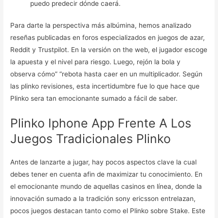
puedo predecir dónde caerá.
Para darte la perspectiva más albúmina, hemos analizado
reseñas publicadas en foros especializados en juegos de azar,
Reddit y Trustpilot. En la versión on the web, el jugador escoge
la apuesta y el nivel para riesgo. Luego, rejón la bola y
observa cómo” “rebota hasta caer en un multiplicador. Según
las plinko revisiones, esta incertidumbre fue lo que hace que
Plinko sera tan emocionante sumado a fácil de saber.
Plinko Iphone App Frente A Los
Juegos Tradicionales Plinko
Antes de lanzarte a jugar, hay pocos aspectos clave la cual
debes tener en cuenta afin de maximizar tu conocimiento. En
el emocionante mundo de aquellas casinos en línea, donde la
innovación sumado a la tradición sony ericsson entrelazan,
pocos juegos destacan tanto como el Plinko sobre Stake. Este