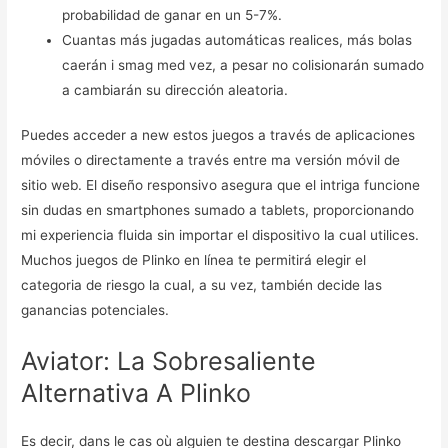
probabilidad de ganar en un 5-7%.
Cuantas más jugadas automáticas realices, más bolas
caerán i smag med vez, a pesar no colisionarán sumado
a cambiarán su dirección aleatoria.
Puedes acceder a new estos juegos a través de aplicaciones
móviles o directamente a través entre ma versión móvil de
sitio web. El diseño responsivo asegura que el intriga funcione
sin dudas en smartphones sumado a tablets, proporcionando
mi experiencia fluida sin importar el dispositivo la cual utilices.
Muchos juegos de Plinko en línea te permitirá elegir el
categoria de riesgo la cual, a su vez, también decide las
ganancias potenciales.
Aviator: La Sobresaliente
Alternativa A Plinko
Es decir, dans le cas où alguien te destina descargar Plinko