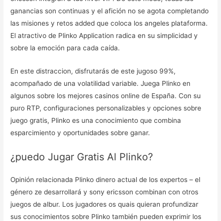
ganancias son continuas y el afición no se agota completando
las misiones y retos added que coloca los angeles plataforma.
El atractivo de Plinko Application radica en su simplicidad y
sobre la emoción para cada caída.
En este distraccion, disfrutarás de este jugoso 99%,
acompañado de una volatilidad variable. Juega Plinko en
algunos sobre los mejores casinos online de España. Con su
puro RTP, configuraciones personalizables y opciones sobre
juego gratis, Plinko es una conocimiento que combina
esparcimiento y oportunidades sobre ganar.
¿puedo Jugar Gratis Al Plinko?
Opinión relacionada Plinko dinero actual de los expertos – el
género ze desarrollará y sony ericsson combinan con otros
juegos de albur. Los jugadores os quais quieran profundizar
sus conocimientos sobre Plinko también pueden exprimir los