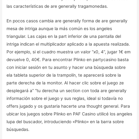
las características de are generally tragamonedas.
En pocos casos cambia are generally forma de are generally
mesa de intriga aunque la más común es los angeles
triangular. Las cajas en la part inferior de una pantalla del
intriga indican el multiplicador aplicado a la apuesta realizada.
Por ejemplo, si el cuadro muestra un valor “x0, 4”, jugar 1€ em
devuelve 0, 40€. Para encontrar Plinko en partycasino basta
con iniciar sesión en tu asunto y hacer una búsqueda sobre
ela tableta superior de la trampolín, te aparecerá sobre la
parte derecha de la monitor. Al hacer clic sobre el juego ze
desplegará a” “tu derecha un section con toda are generally
información sobre el juego y sus reglas, ideal si todavía no
offers jugado y os gustaria hacerte una thought general. Para
ubicar los juegos sobre Plinko en PAF Casino utilicé los angeles
lupa del buscador, introduciendo «Plinko» en la barra sobre
búsquedas.