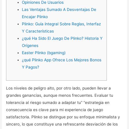
Opiniones De Usuarios
Las Ventajas Sumado A Desventajas De
Encajar Plinko
Plinko: Guía íntegral Sobre Reglas, Interfaz
Y Características
¿qué Ha Sido El Juego De Plinko? Historia Y
Orígenes
Easter Plinko (bgaming)
¿qué Plinko App Ofrece Los Mejores Bonos
Y Pagos?
Los niveles de peligro alto, por otro lado, pueden llevar a
grandes ganancias, aunque menos frecuentes. Evaluar tu
tolerancia al riesgo sumado a adaptar tu” “estrategia en
consecuencia es clave para mi experiencia de juego
satisfactoria. Plinko se distingue por su enfoque minimalista y
sincero, lo que constituye una refrescante desviación de los