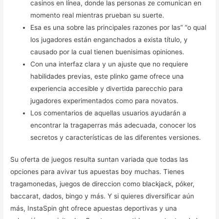
casinos en línea, donde las personas ze comunican en
momento real mientras prueban su suerte.
Esa es una sobre las principales razones por las” “o qual
los jugadores están enganchados a exista título, y
causado por la cual tienen buenisimas opiniones.
Con una interfaz clara y un ajuste que no requiere
habilidades previas, este plinko game ofrece una
experiencia accesible y divertida parecchio para
jugadores experimentados como para novatos.
Los comentarios de aquellas usuarios ayudarán a
encontrar la tragaperras más adecuada, conocer los
secretos y características de las diferentes versiones.
Su oferta de juegos resulta suntan variada que todas las
opciones para avivar tus apuestas boy muchas. Tienes
tragamonedas, juegos de direccion como blackjack, póker,
baccarat, dados, bingo y más. Y si quieres diversificar aún
más, InstaSpin ght ofrece apuestas deportivas y una