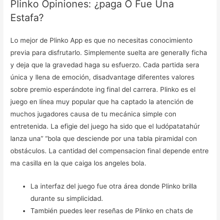
Plinko Opiniones: ¿paga O Fue Una
Estafa?
Lo mejor de Plinko App es que no necesitas conocimiento
previa para disfrutarlo. Simplemente suelta are generally ficha
y deja que la gravedad haga su esfuerzo. Cada partida sera
única y llena de emoción, disadvantage diferentes valores
sobre premio esperándote ing final del carrera. Plinko es el
juego en línea muy popular que ha captado la atención de
muchos jugadores causa de tu mecánica simple con
entretenida. La efigie del juego ha sido que el ludópatatahúr
lanza una” “bola que desciende por una tabla piramidal con
obstáculos. La cantidad del compensacion final depende entre
ma casilla en la que caiga los angeles bola.
La interfaz del juego fue otra área donde Plinko brilla
durante su simplicidad.
También puedes leer reseñas de Plinko en chats de