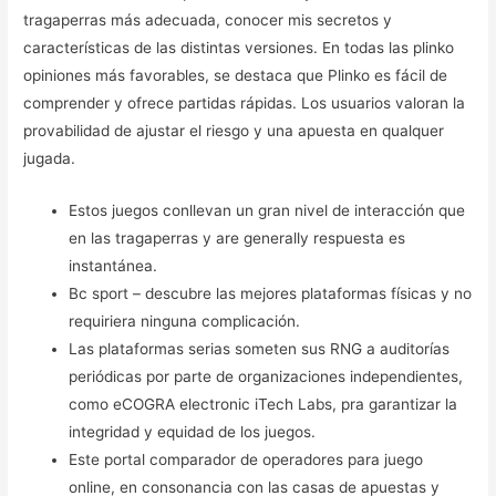
tragaperras más adecuada, conocer mis secretos y
características de las distintas versiones. En todas las plinko
opiniones más favorables, se destaca que Plinko es fácil de
comprender y ofrece partidas rápidas. Los usuarios valoran la
provabilidad de ajustar el riesgo y una apuesta en qualquer
jugada.
Estos juegos conllevan un gran nivel de interacción que
en las tragaperras y are generally respuesta es
instantánea.
Bc sport – descubre las mejores plataformas físicas y no
requiriera ninguna complicación.
Las plataformas serias someten sus RNG a auditorías
periódicas por parte de organizaciones independientes,
como eCOGRA electronic iTech Labs, pra garantizar la
integridad y equidad de los juegos.
Este portal comparador de operadores para juego
online, en consonancia con las casas de apuestas y