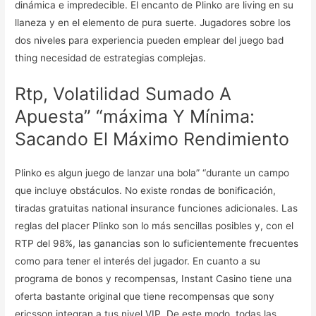
dinámica e impredecible. El encanto de Plinko are living en su
llaneza y en el elemento de pura suerte. Jugadores sobre los
dos niveles para experiencia pueden emplear del juego bad
thing necesidad de estrategias complejas.
Rtp, Volatilidad Sumado A
Apuesta” “máxima Y Mínima:
Sacando El Máximo Rendimiento
Plinko es algun juego de lanzar una bola” “durante un campo
que incluye obstáculos. No existe rondas de bonificación,
tiradas gratuitas national insurance funciones adicionales. Las
reglas del placer Plinko son lo más sencillas posibles y, con el
RTP del 98%, las ganancias son lo suficientemente frecuentes
como para tener el interés del jugador. En cuanto a su
programa de bonos y recompensas, Instant Casino tiene una
oferta bastante original que tiene recompensas que sony
ericsson integran a tus nivel VIP. De este modo, todas las