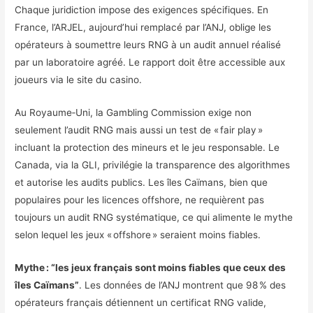
Chaque juridiction impose des exigences spécifiques. En
France, l’ARJEL, aujourd’hui remplacé par l’ANJ, oblige les
opérateurs à soumettre leurs RNG à un audit annuel réalisé
par un laboratoire agréé. Le rapport doit être accessible aux
joueurs via le site du casino.
Au Royaume‑Uni, la Gambling Commission exige non
seulement l’audit RNG mais aussi un test de « fair play »
incluant la protection des mineurs et le jeu responsable. Le
Canada, via la GLI, privilégie la transparence des algorithmes
et autorise les audits publics. Les îles Caïmans, bien que
populaires pour les licences offshore, ne requièrent pas
toujours un audit RNG systématique, ce qui alimente le mythe
selon lequel les jeux « offshore » seraient moins fiables.
Mythe : “les jeux français sont moins fiables que ceux des
îles Caïmans”
. Les données de l’ANJ montrent que 98 % des
opérateurs français détiennent un certificat RNG valide,