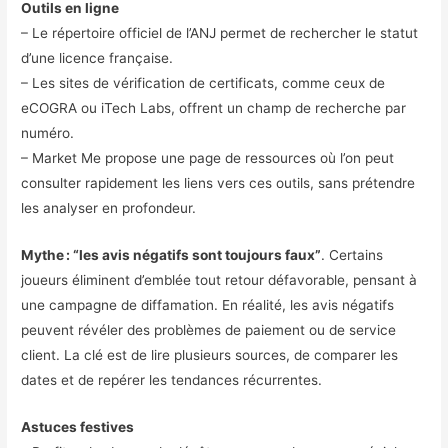
Outils en ligne
– Le répertoire officiel de l’ANJ permet de rechercher le statut
d’une licence française.
– Les sites de vérification de certificats, comme ceux de
eCOGRA ou iTech Labs, offrent un champ de recherche par
numéro.
– Market Me propose une page de ressources où l’on peut
consulter rapidement les liens vers ces outils, sans prétendre
les analyser en profondeur.
Mythe : “les avis négatifs sont toujours faux”
. Certains
joueurs éliminent d’emblée tout retour défavorable, pensant à
une campagne de diffamation. En réalité, les avis négatifs
peuvent révéler des problèmes de paiement ou de service
client. La clé est de lire plusieurs sources, de comparer les
dates et de repérer les tendances récurrentes.
Astuces festives