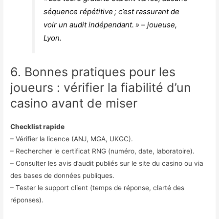
séquence répétitive ; c’est rassurant de
voir un audit indépendant. » – joueuse,
Lyon.
6. Bonnes pratiques pour les
joueurs : vérifier la fiabilité d’un
casino avant de miser
Checklist rapide
– Vérifier la licence (ANJ, MGA, UKGC).
– Rechercher le certificat RNG (numéro, date, laboratoire).
– Consulter les avis d’audit publiés sur le site du casino ou via
des bases de données publiques.
– Tester le support client (temps de réponse, clarté des
réponses).