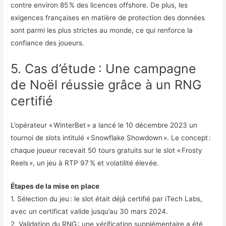
contre environ 85 % des licences offshore. De plus, les
exigences françaises en matière de protection des données
sont parmi les plus strictes au monde, ce qui renforce la
confiance des joueurs.
5. Cas d’étude : Une campagne
de Noël réussie grâce à un RNG
certifié
L’opérateur « WinterBet » a lancé le 10 décembre 2023 un
tournoi de slots intitulé « Snowflake Showdown ». Le concept :
chaque joueur recevait 50 tours gratuits sur le slot « Frosty
Reels », un jeu à RTP 97 % et volatilité élevée.
Étapes de la mise en place
1. Sélection du jeu : le slot était déjà certifié par iTech Labs,
avec un certificat valide jusqu’au 30 mars 2024.
2. Validation du RNG : une vérification supplémentaire a été