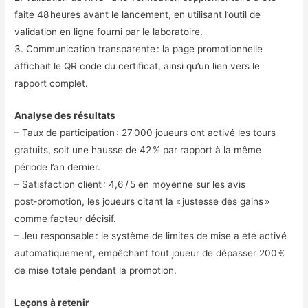
faite 48 heures avant le lancement, en utilisant l’outil de
validation en ligne fourni par le laboratoire.
3. Communication transparente : la page promotionnelle
affichait le QR code du certificat, ainsi qu’un lien vers le
rapport complet.
Analyse des résultats
– Taux de participation : 27 000 joueurs ont activé les tours
gratuits, soit une hausse de 42 % par rapport à la même
période l’an dernier.
– Satisfaction client : 4,6 / 5 en moyenne sur les avis
post‑promotion, les joueurs citant la « justesse des gains »
comme facteur décisif.
– Jeu responsable : le système de limites de mise a été activé
automatiquement, empêchant tout joueur de dépasser 200 €
de mise totale pendant la promotion.
Leçons à retenir