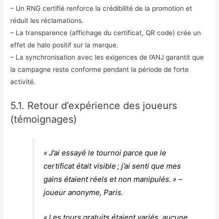
– Un RNG certifié renforce la crédibilité de la promotion et
réduit les réclamations.
– La transparence (affichage du certificat, QR code) crée un
effet de halo positif sur la marque.
– La synchronisation avec les exigences de l’ANJ garantit que
la campagne reste conforme pendant la période de forte
activité.
5.1. Retour d’expérience des joueurs
(témoignages)
« J’ai essayé le tournoi parce que le
certificat était visible ; j’ai senti que mes
gains étaient réels et non manipulés. » –
joueur anonyme, Paris.
« Les tours gratuits étaient variés, aucune