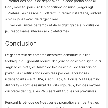
– Profiter des bonus de dépôt avec un code promo spécial
Noël, mais toujours lire les conditions de mise (wagering).
– Préférer les casinos qui offrent un retrait instantané, surtout
si vous jouez avec de l’argent réel.
– Fixer des limites de temps et de budget grâce aux outils de
jeu responsable intégrés aux plateformes.
Conclusion
Le générateur de nombres aléatoires constitue le pilier
technique qui garantit l’équité des jeux de casino en ligne, qu’il
s’agisse de slots, de tables de live casino ou de tournois de
poker. Les certifications délivrées par des laboratoires
indépendants – eCOGRA, iTech Labs, GLI ou la Malta Gaming
Authority – sont le résultat d’audits rigoureux, loin des mythes
qui prétendent que les RNG seraient truqués ou prévisibles.
Pendant la période de Noël, où les promotions affluent et les