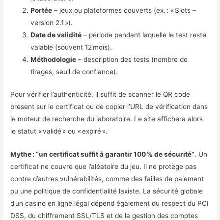
Portée
– jeux ou plateformes couverts (ex. : « Slots –
version 2.1 »).
Date de validité
– période pendant laquelle le test reste
valable (souvent 12 mois).
Méthodologie
– description des tests (nombre de
tirages, seuil de confiance).
Pour vérifier l’authenticité, il suffit de scanner le QR code
présent sur le certificat ou de copier l’URL de vérification dans
le moteur de recherche du laboratoire. Le site affichera alors
le statut « validé » ou « expiré ».
Mythe : “un certificat suffit à garantir 100 % de sécurité”
. Un
certificat ne couvre que l’aléatoire du jeu. Il ne protège pas
contre d’autres vulnérabilités, comme des failles de paiement
ou une politique de confidentialité laxiste. La sécurité globale
d’un casino en ligne légal dépend également du respect du PCI
DSS, du chiffrement SSL/TLS et de la gestion des comptes