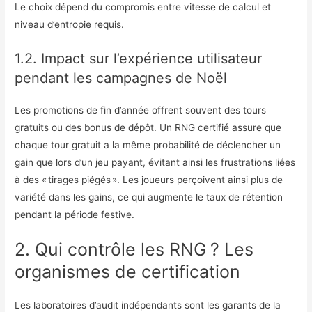
Le choix dépend du compromis entre vitesse de calcul et
niveau d’entropie requis.
1.2. Impact sur l’expérience utilisateur
pendant les campagnes de Noël
Les promotions de fin d’année offrent souvent des tours
gratuits ou des bonus de dépôt. Un RNG certifié assure que
chaque tour gratuit a la même probabilité de déclencher un
gain que lors d’un jeu payant, évitant ainsi les frustrations liées
à des « tirages piégés ». Les joueurs perçoivent ainsi plus de
variété dans les gains, ce qui augmente le taux de rétention
pendant la période festive.
2. Qui contrôle les RNG ? Les
organismes de certification
Les laboratoires d’audit indépendants sont les garants de la