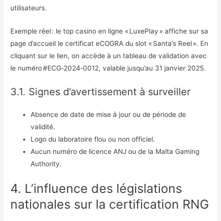
utilisateurs.
Exemple réel : le top casino en ligne « LuxePlay » affiche sur sa
page d’accueil le certificat eCOGRA du slot « Santa’s Reel ». En
cliquant sur le lien, on accède à un tableau de validation avec
le numéro #ECG‑2024‑0012, valable jusqu’au 31 janvier 2025.
3.1. Signes d’avertissement à surveiller
Absence de date de mise à jour ou de période de
validité.
Logo du laboratoire flou ou non officiel.
Aucun numéro de licence ANJ ou de la Malta Gaming
Authority.
4. L’influence des législations
nationales sur la certification RNG