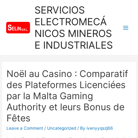
SERVICIOS
ELECTROMECÁ
NICOS MINEROS
Main
E INDUSTRIALES
Men
Noël au Casino : Comparatif
des Plateformes Licenciées
par la Malta Gaming
Authority et leurs Bonus de
Fêtes
Leave a Comment
/
Uncategorized
/ By
ivenyyqszj66