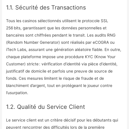
1.1. Sécurité des Transactions
Tous les casinos sélectionnés utilisent le protocole SSL
256 bits, garantissant que les données personnelles et
bancaires sont chiffrées pendant le transit. Les audits RNG
(Random Number Generator) sont réalisés par eCOGRA ou
iTech Labs, assurant une génération aléatoire fiable. En outre,
chaque plateforme impose une procédure KYC (Know Your
Customer) stricte : vérification d’identité via pièce d’identité,
justificatif de domicile et parfois une preuve de source de
fonds. Ces mesures limitent le risque de fraude et de
blanchiment d’argent, tout en protégeant le joueur contre
l’usurpation.
1.2. Qualité du Service Client
Le service client est un critère décisif pour les débutants qui
peuvent rencontrer des difficultés lors de la première