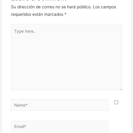
Su dirección de correo no se hará público.
Los campos
requeridos están marcados
*
Type
here..
Name*
Email*