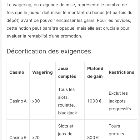
Le wagering, ou exigence de mise, représente le nombre de
fois que le joueur doit miser le montant du bonus (et parfois du
dépôt) avant de pouvoir encaisser les gains. Pour les novices,
cette notion peut paraître opaque, mais elle est cruciale pour
évaluer la rentabilité d’une promotion.
Décortication des exigences
Jeux
Plafond
Casino
Wagering
Restrictions
comptés
de gain
Tous les
Exclut les
slots,
Casino A
x30
1 000 €
jackpots
roulette,
progressifs
blackjack
Slots et
Tours
jeux de
gratuits
Casino B
x20
800 €