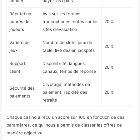
annuel
payer les gains
Réputation
Avis sur les forums
auprès des
francophones, notes sur les
20 %
joueurs
sites d’évaluation
Variété de
Nombre de slots, jeux de
20 %
jeux
table, live dealer, jackpots
Support
Disponibilité, langues,
20 %
client
canaux, temps de réponse
Cryptage, méthodes de
Sécurité des
paiement, rapidité des
20 %
paiements
retraits
Chaque casino a reçu un score sur 100 en fonction de ces
paramètres, ce qui nous a permis de classer les offres de
manière objective.