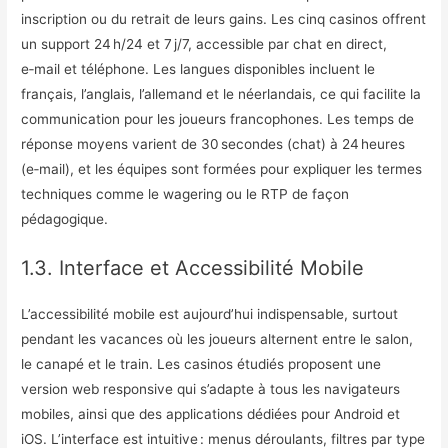
inscription ou du retrait de leurs gains. Les cinq casinos offrent
un support 24 h/24 et 7 j/7, accessible par chat en direct,
e‑mail et téléphone. Les langues disponibles incluent le
français, l’anglais, l’allemand et le néerlandais, ce qui facilite la
communication pour les joueurs francophones. Les temps de
réponse moyens varient de 30 secondes (chat) à 24 heures
(e‑mail), et les équipes sont formées pour expliquer les termes
techniques comme le wagering ou le RTP de façon
pédagogique.
1.3. Interface et Accessibilité Mobile
L’accessibilité mobile est aujourd’hui indispensable, surtout
pendant les vacances où les joueurs alternent entre le salon,
le canapé et le train. Les casinos étudiés proposent une
version web responsive qui s’adapte à tous les navigateurs
mobiles, ainsi que des applications dédiées pour Android et
iOS. L’interface est intuitive : menus déroulants, filtres par type