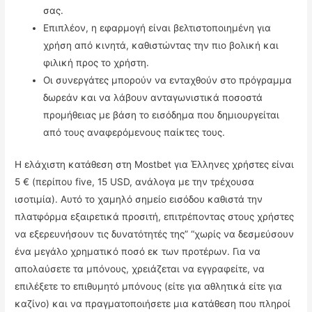
σας.
Επιπλέον, η εφαρμογή είναι βελτιστοποιημένη για
χρήση από κινητά, καθιστώντας την πιο βολική και
φιλική προς το χρήστη.
Οι συνεργάτες μπορούν να ενταχθούν στο πρόγραμμα
δωρεάν και να λάβουν ανταγωνιστικά ποσοστά
προμήθειας με βάση το εισόδημα που δημιουργείται
από τους αναφερόμενους παίκτες τους.
Η ελάχιστη κατάθεση στη Mostbet για Έλληνες χρήστες είναι
5 € (περίπου five, 15 USD, ανάλογα με την τρέχουσα
ισοτιμία). Αυτό το χαμηλό σημείο εισόδου καθιστά την
πλατφόρμα εξαιρετικά προσιτή, επιτρέποντας στους χρήστες
να εξερευνήσουν τις δυνατότητές της” “χωρίς να δεσμεύσουν
ένα μεγάλο χρηματικό ποσό εκ των προτέρων. Για να
απολαύσετε τα μπόνους, χρειάζεται να εγγραφείτε, να
επιλέξετε το επιθυμητό μπόνους (είτε για αθλητικά είτε για
καζίνο) και να πραγματοποιήσετε μια κατάθεση που πληροί