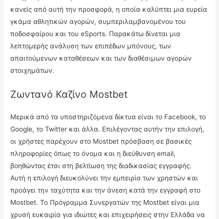
κανείς από αυτή την προσφορά, η οποία καλύπτει μια ευρεία
γκάμα αθλητικών αγορών, συμπεριλαμβανομένου του
ποδοσφαίρου και του eSports. Παρακάτω δίνεται μια
λεπτομερής ανάλυση των επιπέδων μπόνους, των
απαιτούμενων καταθέσεων και των διαθέσιμων αγορών
στοιχημάτων.
Ζωντανό Καζίνο Mostbet
Μερικά από τα υποστηριζόμενα δίκτυα είναι το Facebook, το
Google, το Twitter και άλλα. Επιλέγοντας αυτήν την επιλογή,
οι χρήστες παρέχουν στο Mostbet πρόσβαση σε βασικές
πληροφορίες όπως το όνομα και η διεύθυνση email,
βοηθώντας έτσι στη βελτίωση της διαδικασίας εγγραφής.
Αυτή η επιλογή διευκολύνει την εμπειρία των χρηστών και
προάγει την ταχύτητα και την άνεση κατά την εγγραφή στο
Mostbet. Το Πρόγραμμα Συνεργατών της Mostbet είναι μια
χρυσή ευκαιρία για ιδιώτες και επιχειρήσεις στην Ελλάδα να