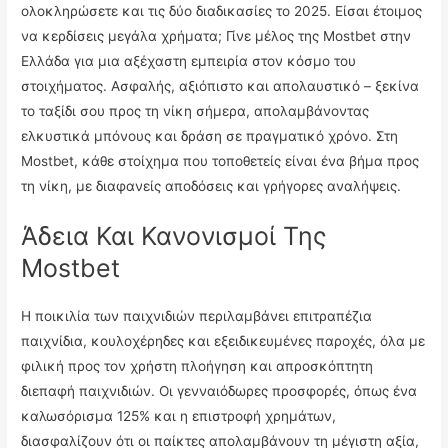
ολοκληρώσετε και τις δύο διαδικασίες το 2025. Είσαι έτοιμος
να κερδίσεις μεγάλα χρήματα; Γίνε μέλος της Mostbet στην
Ελλάδα για μια αξέχαστη εμπειρία στον κόσμο του
στοιχήματος. Ασφαλής, αξιόπιστο και απολαυστικό – ξεκίνα
το ταξίδι σου προς τη νίκη σήμερα, απολαμβάνοντας
ελκυστικά μπόνους και δράση σε πραγματικό χρόνο. Στη
Mostbet, κάθε στοίχημα που τοποθετείς είναι ένα βήμα προς
τη νίκη, με διαφανείς αποδόσεις και γρήγορες αναλήψεις.
Άδεια Και Κανονισμοί Της
Mostbet
Η ποικιλία των παιχνιδιών περιλαμβάνει επιτραπέζια
παιχνίδια, κουλοχέρηδες και εξειδικευμένες παροχές, όλα με
φιλική προς τον χρήστη πλοήγηση και απροσκόπτητη
διεπαφή παιχνιδιών. Οι γενναιόδωρες προσφορές, όπως ένα
καλωσόρισμα 125% και η επιστροφή χρημάτων,
διασφαλίζουν ότι οι παίκτες απολαμβάνουν τη μέγιστη αξία,