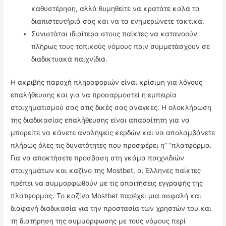
καθυστέρηση, αλλά θυμηθείτε να κρατάτε καλά τα
διαπιστευτήριά σας και να τα ενημερώνετε τακτικά.
Συνιστάται ιδιαίτερα στους παίκτες να κατανοούν
πλήρως τους τοπικούς νόμους πριν συμμετάσχουν σε
διαδικτυακά παιχνίδια.
Η ακριβής παροχή πληροφοριών είναι κρίσιμη για λόγους
επαλήθευσης και για να προσαρμοστεί η εμπειρία
στοιχηματισμού σας στις δικές σας ανάγκες. Η ολοκλήρωση
της διαδικασίας επαλήθευσης είναι απαραίτητη για να
μπορείτε να κάνετε αναλήψεις κερδών και να απολαμβάνετε
πλήρως όλες τις δυνατότητες που προσφέρει η” “πλατφόρμα.
Για να αποκτήσετε πρόσβαση στη γκάμα παιχνιδιών
στοιχημάτων και καζίνο της Mostbet, οι Έλληνες παίκτες
πρέπει να συμμορφωθούν με τις απαιτήσεις εγγραφής της
πλατφόρμας. Το καζίνο Mostbet παρέχει μια ασφαλή και
διαφανή διαδικασία για την προστασία των χρηστών του και
τη διατήρηση της συμμόρφωσης με τους νόμους περί