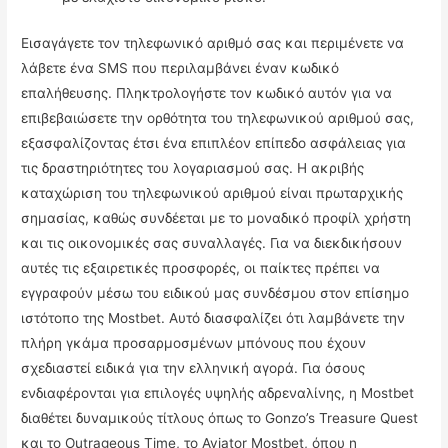
Εισαγάγετε τον τηλεφωνικό αριθμό σας και περιμένετε να
λάβετε ένα SMS που περιλαμβάνει έναν κωδικό
επαλήθευσης. Πληκτρολογήστε τον κωδικό αυτόν για να
επιβεβαιώσετε την ορθότητα του τηλεφωνικού αριθμού σας,
εξασφαλίζοντας έτσι ένα επιπλέον επίπεδο ασφάλειας για
τις δραστηριότητες του λογαριασμού σας. Η ακριβής
καταχώριση του τηλεφωνικού αριθμού είναι πρωταρχικής
σημασίας, καθώς συνδέεται με το μοναδικό προφίλ χρήστη
και τις οικονομικές σας συναλλαγές. Για να διεκδικήσουν
αυτές τις εξαιρετικές προσφορές, οι παίκτες πρέπει να
εγγραφούν μέσω του ειδικού μας συνδέσμου στον επίσημο
ιστότοπο της Mostbet. Αυτό διασφαλίζει ότι λαμβάνετε την
πλήρη γκάμα προσαρμοσμένων μπόνους που έχουν
σχεδιαστεί ειδικά για την ελληνική αγορά. Για όσους
ενδιαφέρονται για επιλογές υψηλής αδρεναλίνης, η Mostbet
διαθέτει δυναμικούς τίτλους όπως το Gonzo’s Treasure Quest
και το Outrageous Time, το Aviator Mostbet, όπου η