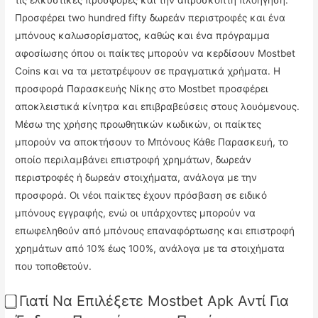
Προσφέρει two hundred fifty δωρεάν περιστροφές και ένα
μπόνους καλωσορίσματος, καθώς και ένα πρόγραμμα
αφοσίωσης όπου οι παίκτες μπορούν να κερδίσουν Mostbet
Coins και να τα μετατρέψουν σε πραγματικά χρήματα. Η
προσφορά Παρασκευής Νίκης στο Mostbet προσφέρει
αποκλειστικά κίνητρα και επιβραβεύσεις στους λουόμενους.
Μέσω της χρήσης προωθητικών κωδικών, οι παίκτες
μπορούν να αποκτήσουν το Μπόνους Κάθε Παρασκευή, το
οποίο περιλαμβάνει επιστροφή χρημάτων, δωρεάν
περιστροφές ή δωρεάν στοιχήματα, ανάλογα με την
προσφορά. Οι νέοι παίκτες έχουν πρόσβαση σε ειδικό
μπόνους εγγραφής, ενώ οι υπάρχοντες μπορούν να
επωφεληθούν από μπόνους επαναφόρτωσης και επιστροφή
χρημάτων από 10% έως 100%, ανάλογα με τα στοιχήματα
που τοποθετούν.
⃣ Γιατί Να Επιλέξετε Mostbet Apk Αντί Για