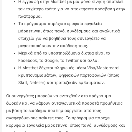
Η εγγραφή στην Mostbet με μία μόνο κίνηση αποτελεί
τον ταχύτερο τρόπο για να αποκτήσετε πρόσβαση στην
πλατφόρμα.
Το πρόγραμμα παρέχει κορυφαία εργαλεία
μάρκετινγκ, όπως πανό, συνδέσμους και αναλυτικά
στοιχεία για να βοηθήσει τους συνεργάτες να
μεγιστοποιήσουν την απόδοσή τους.
Μερικά από τα υποστηριζόμενα δίκτυα είναι το
Facebook, το Google, το Twitter και άλλα.
Η Mostbet δέχεται πληρωμές μέσω Visa/Mastercard,
κρυπτονομισμάτων, ψηφιακών πορτοφολιών (όπως
Skrill, Neteller) και τραπεζικών εμβασμάτων.
Οι συνεργάτες μπορούν να ενταχθούν στο πρόγραμμα
δωρεάν και να λάβουν ανταγωνιστικά ποσοστά προμήθειας
με βάση το εισόδημα που δημιουργείται από τους
αναφερόμενους παίκτες τους. Το πρόγραμμα παρέχει
κορυφαία εργαλεία μάρκετινγκ, όπως πανό, συνδέσμους και