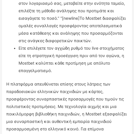
στον λογαριασμό σας, μεταβείτε στην ενότητα ταμείο,
επιλέξτε τη μέθοδο ανάληψης που προτιμάτε και
εισαγάγετε το ποσό.” “[newline]Το Mostbet διασφαλίζει
ομαλές συναλλαγές προσφέροντας αποτελεσματικά
μέσα κατάθεσης και ανάληψης που προσαρμόζονται
στις ανάγκες διαφορετικών παικτών.
Είτε επιλέγετε τον αγχώδη ρυθμό του live στοιχήματος
είτε τη στρατηγική προσέγγιση πριν από τον αγώνα, η
Mostbet καλύπτει κάθε προτίμηση με απόλυτο
επαγγελματισμό.
Η πλατφόρμα απευθύνεται επίσης στους λάτρεις των
παραδοσιακών ελληνικών παιχνιδιών με κάρτες,
προσφέροντας συναρπαστικές προσαρμογές που τιμούν τις
πολιτιστικές προτιμήσεις. Με τεχνολογία αιχμής και μια
ποικιλόμορφη βιβλιοθήκη παιχνιδιών, η Mostbet εξασφαλίζει
μια συναρπαστική και αυθεντική εμπειρία παιχνιδιού
προσαρμοσμένη στο ελληνικό κοινό. Για επίμονα