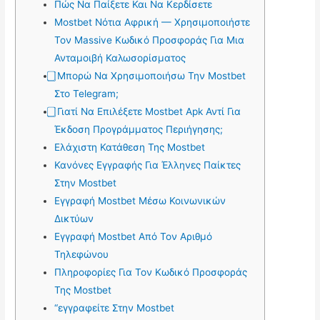
Πώς Να Παίξετε Και Να Κερδίσετε
Mostbet Νότια Αφρική — Χρησιμοποιήστε
Τον Massive Κωδικό Προσφοράς Για Μια
Ανταμοιβή Καλωσορίσματος
⃣ Μπορώ Να Χρησιμοποιήσω Την Mostbet
Στο Telegram;
⃣ Γιατί Να Επιλέξετε Mostbet Apk Αντί Για
Έκδοση Προγράμματος Περιήγησης;
Ελάχιστη Κατάθεση Της Mostbet
Κανόνες Εγγραφής Για Έλληνες Παίκτες
Στην Mostbet
Εγγραφή Mostbet Μέσω Κοινωνικών
Δικτύων
Εγγραφή Mostbet Από Τον Αριθμό
Τηλεφώνου
Πληροφορίες Για Τον Κωδικό Προσφοράς
Της Mostbet
“εγγραφείτε Στην Mostbet