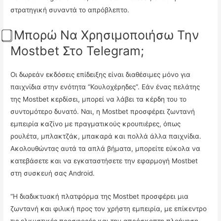
στρατηγική συναντά το απρόβλεπτο.
⃣ Μπορώ Να Χρησιμοποιήσω Την
Mostbet Στο Telegram;
Οι δωρεάν εκδόσεις επίδειξης είναι διαθέσιμες μόνο για
παιχνίδια στην ενότητα “Κουλοχέρηδες”. Εάν ένας πελάτης
της Mostbet κερδίσει, μπορεί να λάβει τα κέρδη του το
συντομότερο δυνατό. Ναι, η Mostbet προσφέρει ζωντανή
εμπειρία καζίνο με πραγματικούς κρουπιέρες, όπως
ρουλέτα, μπλακτζάκ, μπακαρά και πολλά άλλα παιχνίδια.
Ακολουθώντας αυτά τα απλά βήματα, μπορείτε εύκολα να
κατεβάσετε και να εγκαταστήσετε την εφαρμογή Mostbet
στη συσκευή σας Android.
“Η διαδικτυακή πλατφόρμα της Mostbet προσφέρει μια
ζωντανή και φιλική προς τον χρήστη εμπειρία, με επίκεντρο
τις ελκυστικές προσφορές και την απρόσκοπτη πλοήγηση.