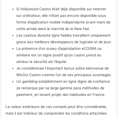
Si Hollywood Casino était déjà disponible sur internet
sur ordinateur, elle n’était pas encore disponible sous
forme d’application mobile indépendante avant mars de
cette année dans le marché de le New Hat.
Les casinos durante ligne fiables travaillent uniquement
grace aux meilleurs développeurs de logiciels et de jeux.
La présence d’un sceau d’approbation eCOGRA ou
similaire est un signe positif qu’un casino prend au
sérieux la sécurité ain l’équité.
Je considérerais l’important bonus sobre bienvenue de
WinOui Casino comme l’un de ses principaux avantages.
Un gambling establishment en ligne digne de confiance
ze remarque par sa large gamme para méthodes de
paiement, en tenant projet des habitudes en France.
La valeur extérieure de ces conseils peut être considérable,
mais il est intérieur de comprendre les conditions attachées