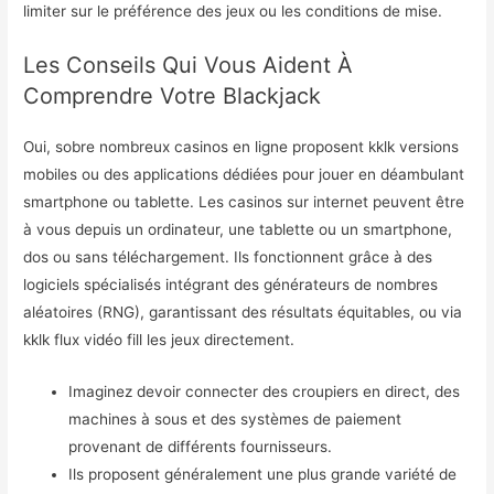
limiter sur le préférence des jeux ou les conditions de mise.
Les Conseils Qui Vous Aident À
Comprendre Votre Blackjack
Oui, sobre nombreux casinos en ligne proposent kklk versions
mobiles ou des applications dédiées pour jouer en déambulant
smartphone ou tablette. Les casinos sur internet peuvent être
à vous depuis un ordinateur, une tablette ou un smartphone,
dos ou sans téléchargement. Ils fonctionnent grâce à des
logiciels spécialisés intégrant des générateurs de nombres
aléatoires (RNG), garantissant des résultats équitables, ou via
kklk flux vidéo fill les jeux directement.
Imaginez devoir connecter des croupiers en direct, des
machines à sous et des systèmes de paiement
provenant de différents fournisseurs.
Ils proposent généralement une plus grande variété de