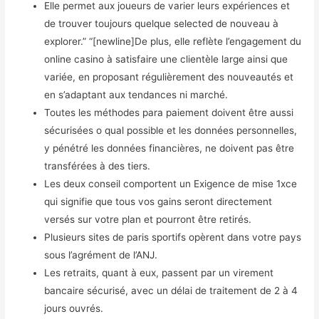
Elle permet aux joueurs de varier leurs expériences et
de trouver toujours quelque selected de nouveau à
explorer.” “[newline]De plus, elle reflète l’engagement du
online casino à satisfaire une clientèle large ainsi que
variée, en proposant régulièrement des nouveautés et
en s’adaptant aux tendances ni marché.
Toutes les méthodes para paiement doivent être aussi
sécurisées o qual possible et les données personnelles,
y pénétré les données financières, ne doivent pas être
transférées à des tiers.
Les deux conseil comportent un Exigence de mise 1xce
qui signifie que tous vos gains seront directement
versés sur votre plan et pourront être retirés.
Plusieurs sites de paris sportifs opèrent dans votre pays
sous l’agrément de l’ANJ.
Les retraits, quant à eux, passent par un virement
bancaire sécurisé, avec un délai de traitement de 2 à 4
jours ouvrés.