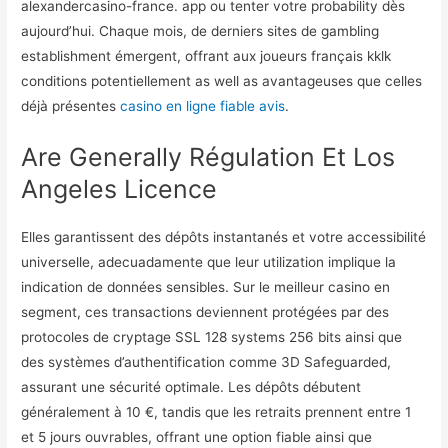
alexandercasino-france. app ou tenter votre probability dès
aujourd’hui. Chaque mois, de derniers sites de gambling
establishment émergent, offrant aux joueurs français kklk
conditions potentiellement as well as avantageuses que celles
déjà présentes
casino en ligne fiable avis
.
Are Generally Régulation Et Los
Angeles Licence
Elles garantissent des dépôts instantanés et votre accessibilité
universelle, adecuadamente que leur utilization implique la
indication de données sensibles. Sur le meilleur casino en
segment, ces transactions deviennent protégées par des
protocoles de cryptage SSL 128 systems 256 bits ainsi que
des systèmes d’authentification comme 3D Safeguarded,
assurant une sécurité optimale. Les dépôts débutent
généralement à 10 €, tandis que les retraits prennent entre 1
et 5 jours ouvrables, offrant une option fiable ainsi que