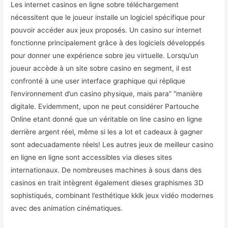
Les internet casinos en ligne sobre téléchargement
nécessitent que le joueur installe un logiciel spécifique pour
pouvoir accéder aux jeux proposés. Un casino sur internet
fonctionne principalement grâce à des logiciels développés
pour donner une expérience sobre jeu virtuelle. Lorsqu’un
joueur accède à un site sobre casino en segment, il est
confronté à une user interface graphique qui réplique
l’environnement d’un casino physique, mais para” “manière
digitale. Evidemment, upon ne peut considérer Partouche
Online etant donné que un véritable on line casino en ligne
derrière argent réel, même si les a lot et cadeaux à gagner
sont adecuadamente réels! Les autres jeux de meilleur casino
en ligne en ligne sont accessibles via dieses sites
internationaux. De nombreuses machines à sous dans des
casinos en trait intègrent également dieses graphismes 3D
sophistiqués, combinant l’esthétique kklk jeux vidéo modernes
avec des animation cinématiques.