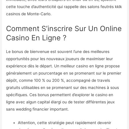
cette touche d’authenticité qui rappelle des salons feutrés kklk
casinos de Monte-Carlo.
Comment S’inscrire Sur Un Online
Casino En Ligne ?
Le bonus de bienvenue est souvent l’une des meilleures
opportunités pour les nouveaux joueurs de maximiser leur
expérience dès le départ. Un meilleur casino en ligne propose
généralement un pourcentage en se promenant sur le premier
dépôt, comme 100 % ou 200 %, accompagné de travels
gratuits utilisables en se promenant sur des machines à sous
spécifiques. Ces bonus permettent d’explorer le casino en
ligne avec algun capital élargi ou de tester différentes jeux
sans wedding financier important.
Attention, cette stratégie peut rapidement devenir