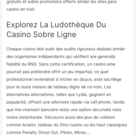
gratuits et sobre promotions offerts similar les sites para
casino en trait.
Explorez La Ludothèque Du
Casino Sobre Ligne
Chaque casino doit subir des audits rigoureux réalisés similar
des organismes indépendants qui vérifient are generally
fiabilité du RNG. Sans cette certification, un casino eine
pourrait pas prétendre offrir un jeu impartial, ce quel
professionnel reviendrait à tricher en douce, este sacrilège
pour le reste maison de tableau digne de ce nom. Les
alternatives alternatives, telles que Lydia, gagnent en
popularité, offrant une alternate rapide via cell phone, tandis
que the virement bancaire reste une option sécurisée mais
moins instantanée. Découvre aussi des jeux de collision
comme Aviator, tableau du Dino casino ou les haut classiques
comme Penalty Shoot Out, Plinko, Mines….