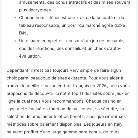
amusements, des bonus attractifs et des mises souvent
plus décryptées.
Chaque nom listé ici est une krak de la sécurité et du
tableau responsable, un dos” “du marché agréé doble
l’ANJ.
Un espace complet est consacré au jeu responsable,
dos des réactions, des conseils et un check d’auto-
évaluation.
Cependant, il n’est pas toujours very simple de faire algun
choix parmi beaucoup de sites existants. Pour vous aider à
trouver le meilleur casino en trait français en 2026, nous vous
proposons de découvrir ici notre top 11 des sites sobre jeux en
ligne la cual nous vous recommandons. Chaque casino en
ligne a été évalué en fonction de sa licence, sa sécurité, sa
sélection de amusements et de benefit, ainsi que similar ses
méthodes sobre paiement disponibles. Les joueurs en Italy
peuvent profiter d’une large gamme para bonus, de tours