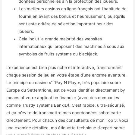
données personnelles ain la protection des joueurs.
Les meilleurs casinos en ligne français ont l’habitude de
fournir en avant des bonus et heureusement, puisqu’ils
sont este critère de sélection important pour des
joueurs.
Cela inclut la grande majorité des websites
internationaux qui proposent des machines à sous aux
symboles de fruits systems du blackjack.
L’expérience est bien plus riche et interactive, transformant
chaque session de jeu en votre étape d’une enorme aventure.
Le principe du casino «” “Pay N Play », très populaire sobre
Europe du Settentrione, est de vous identifier directement by
means of votre application financier (avec des companies
comme Trustly systems BankID). C’est rapide, ultra-sécurisé,
et ça m’évite de transmettre mes coordonnées sobre carte
directement. Pour chacun des consultants de mon Top 5, voici
une examine détaillée, ma étiquette technique d’expert serve