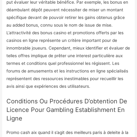
put évaluer leur véritable bénéfice. Par exemple, les bonus en
déambulant dépôt peuvent nécessiter de miser un montant
spécifique devant de pouvoir retirer les gains obtenus grâce
au added bonus, connu sous le nom de issue de mise.
L’attractivité des bonus casino et promotions offerts par les
casinos en ligne représente un critère important pour de
innombrable joueurs. Cependant, mieux identifier et évaluer de
telles offres implique de prêter une interest particulière aux
termes et conditions quel professionnel les régissent. Les
forums de amusements et les instructions en ligne spécialisés
représentent des ressources inestimables pour recueillir les
avis ainsi que expériences des utilisateurs.
Conditions Ou Procédures D’obtention De
Licence Pour Gambling Establishment En
Ligne
Promo cash aix quand il s’agit des meilleurs paris à deleite à la