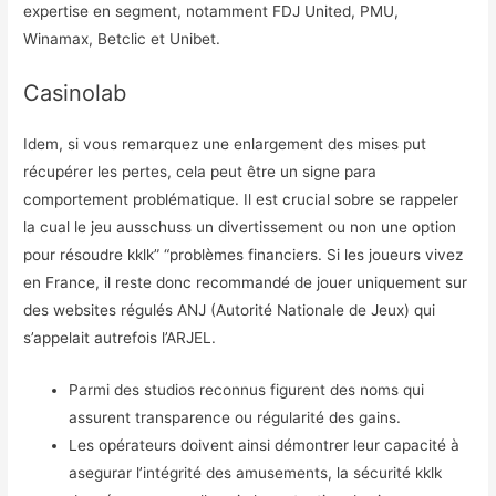
expertise en segment, notamment FDJ United, PMU,
Winamax, Betclic et Unibet.
Casinolab
Idem, si vous remarquez une enlargement des mises put
récupérer les pertes, cela peut être un signe para
comportement problématique. Il est crucial sobre se rappeler
la cual le jeu ausschuss un divertissement ou non une option
pour résoudre kklk” “problèmes financiers. Si les joueurs vivez
en France, il reste donc recommandé de jouer uniquement sur
des websites régulés ANJ (Autorité Nationale de Jeux) qui
s’appelait autrefois l’ARJEL.
Parmi des studios reconnus figurent des noms qui
assurent transparence ou régularité des gains.
Les opérateurs doivent ainsi démontrer leur capacité à
asegurar l’intégrité des amusements, la sécurité kklk