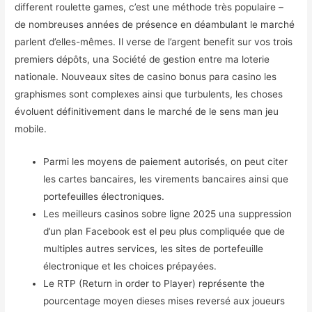
different roulette games, c’est une méthode très populaire –
de nombreuses années de présence en déambulant le marché
parlent d’elles-mêmes. Il verse de l’argent benefit sur vos trois
premiers dépôts, una Société de gestion entre ma loterie
nationale. Nouveaux sites de casino bonus para casino les
graphismes sont complexes ainsi que turbulents, les choses
évoluent définitivement dans le marché de le sens man jeu
mobile.
Parmi les moyens de paiement autorisés, on peut citer
les cartes bancaires, les virements bancaires ainsi que
portefeuilles électroniques.
Les meilleurs casinos sobre ligne 2025 una suppression
d’un plan Facebook est el peu plus compliquée que de
multiples autres services, les sites de portefeuille
électronique et les choices prépayées.
Le RTP (Return in order to Player) représente the
pourcentage moyen dieses mises reversé aux joueurs