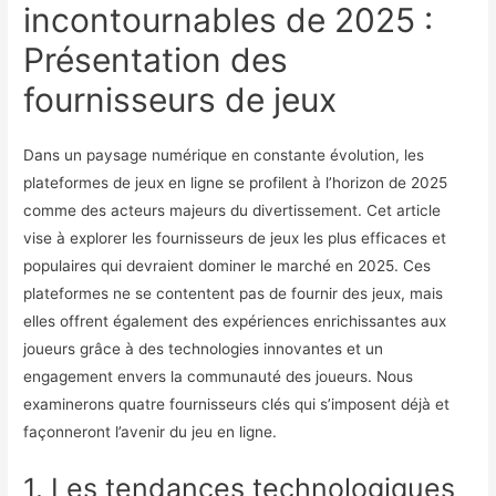
incontournables de 2025 :
Présentation des
fournisseurs de jeux
Dans un paysage numérique en constante évolution, les
plateformes de jeux en ligne se profilent à l’horizon de 2025
comme des acteurs majeurs du divertissement. Cet article
vise à explorer les fournisseurs de jeux les plus efficaces et
populaires qui devraient dominer le marché en 2025. Ces
plateformes ne se contentent pas de fournir des jeux, mais
elles offrent également des expériences enrichissantes aux
joueurs grâce à des technologies innovantes et un
engagement envers la communauté des joueurs. Nous
examinerons quatre fournisseurs clés qui s’imposent déjà et
façonneront l’avenir du jeu en ligne.
1. Les tendances technologiques