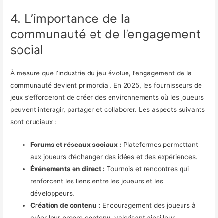
4. L’importance de la
communauté et de l’engagement
social
À mesure que l’industrie du jeu évolue, l’engagement de la
communauté devient primordial. En 2025, les fournisseurs de
jeux s’efforceront de créer des environnements où les joueurs
peuvent interagir, partager et collaborer. Les aspects suivants
sont cruciaux :
Forums et réseaux sociaux :
Plateformes permettant
aux joueurs d’échanger des idées et des expériences.
Événements en direct :
Tournois et rencontres qui
renforcent les liens entre les joueurs et les
développeurs.
Création de contenu :
Encouragement des joueurs à
créer leur propre contenu, valorisant ainsi leur