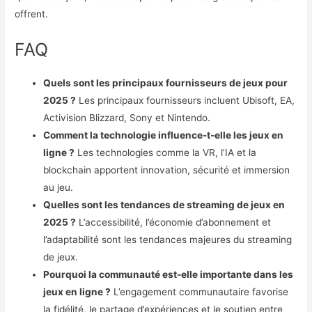
offrent.
FAQ
Quels sont les principaux fournisseurs de jeux pour
2025 ?
Les principaux fournisseurs incluent Ubisoft, EA,
Activision Blizzard, Sony et Nintendo.
Comment la technologie influence-t-elle les jeux en
ligne ?
Les technologies comme la VR, l’IA et la
blockchain apportent innovation, sécurité et immersion
au jeu.
Quelles sont les tendances de streaming de jeux en
2025 ?
L’accessibilité, l’économie d’abonnement et
l’adaptabilité sont les tendances majeures du streaming
de jeux.
Pourquoi la communauté est-elle importante dans les
jeux en ligne ?
L’engagement communautaire favorise
la fidélité, le partage d’expériences et le soutien entre