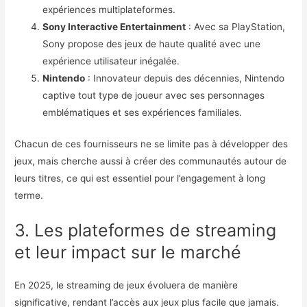
expériences multiplateformes.
Sony Interactive Entertainment
: Avec sa PlayStation,
Sony propose des jeux de haute qualité avec une
expérience utilisateur inégalée.
Nintendo
: Innovateur depuis des décennies, Nintendo
captive tout type de joueur avec ses personnages
emblématiques et ses expériences familiales.
Chacun de ces fournisseurs ne se limite pas à développer des
jeux, mais cherche aussi à créer des communautés autour de
leurs titres, ce qui est essentiel pour l’engagement à long
terme.
3. Les plateformes de streaming
et leur impact sur le marché
En 2025, le streaming de jeux évoluera de manière
significative, rendant l’accès aux jeux plus facile que jamais.