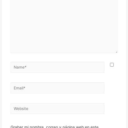
Name*
Email*
Website
Grabar mi nombre, correo y página web en este