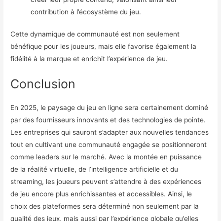
contribution à l’écosystème du jeu.
Cette dynamique de communauté est non seulement
bénéfique pour les joueurs, mais elle favorise également la
fidélité à la marque et enrichit l’expérience de jeu.
Conclusion
En 2025, le paysage du jeu en ligne sera certainement dominé
par des fournisseurs innovants et des technologies de pointe.
Les entreprises qui sauront s’adapter aux nouvelles tendances
tout en cultivant une communauté engagée se positionneront
comme leaders sur le marché. Avec la montée en puissance
de la réalité virtuelle, de l’intelligence artificielle et du
streaming, les joueurs peuvent s’attendre à des expériences
de jeu encore plus enrichissantes et accessibles. Ainsi, le
choix des plateformes sera déterminé non seulement par la
qualité des jeux, mais aussi par l’expérience globale qu’elles