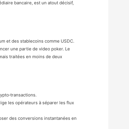
iaire bancaire, est un atout décisif,
ereum et des stablecoins comme USDC.
ancer une partie de video poker. Le
rmais traitées en moins de deux
ypto‑transactions.
lige les opérateurs à séparer les flux
oposer des conversions instantanées en