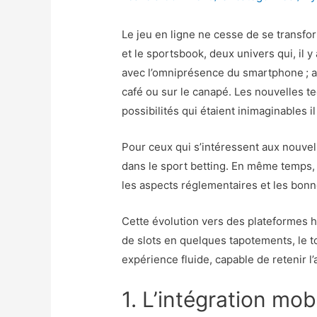
Le jeu en ligne ne cesse de se transfor
et le sportsbook, deux univers qui, i
avec l’omniprésence du smartphone ; auj
café ou sur le canapé. Les nouvelles tec
possibilités qui étaient inimaginables i
Pour ceux qui s’intéressent aux nouvel
dans le sport betting. En même temps,
les aspects réglementaires et les bonn
Cette évolution vers des plateformes h
de slots en quelques tapotements, le tou
expérience fluide, capable de retenir l
1. L’intégration mob