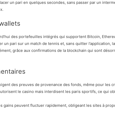
lacer un pari en quelques secondes, sans passer par un interméd
x.
wallets
urd’hui des portefeuilles intégrés qui supportent Bitcoin, Eth
 un pari sur un match de tennis et, sans quitter l’application, l
nément, grâce aux confirmations de la blockchain qui sont déso
mentaires
exigent des preuves de provenance des fonds, même pour les cr
utorisent le casino mais interdisent les paris sportifs, ce qui ob
les gains peuvent fluctuer rapidement, obligeant les sites à pr