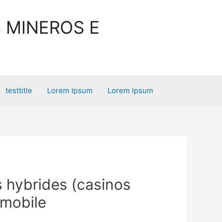
 MINEROS E
testtitle
Lorem Ipsum
Lorem Ipsum
es hybrides (casinos
 mobile