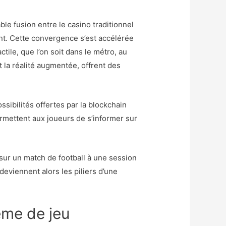
ble fusion entre le casino traditionnel
nt. Cette convergence s’est accélérée
ile, que l’on soit dans le métro, au
t la réalité augmentée, offrent des
sibilités offertes par la blockchain
mettent aux joueurs de s’informer sur
sur un match de football à une session
deviennent alors les piliers d’une
tème de jeu