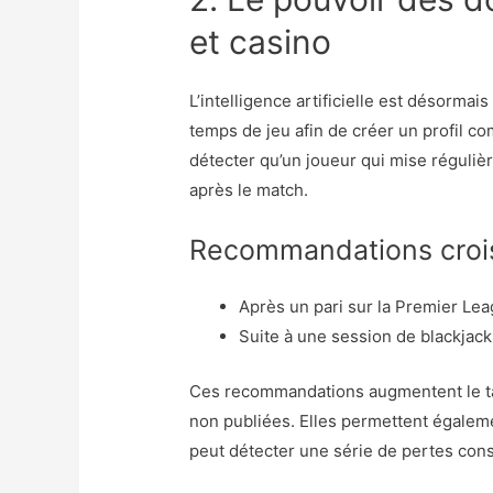
et casino
L’intelligence artificielle est désorma
temps de jeu afin de créer un profil c
détecter qu’un joueur qui mise régulière
après le match.
Recommandations croi
Après un pari sur la Premier Lea
Suite à une session de blackjack
Ces recommandations augmentent le tau
non publiées. Elles permettent égaleme
peut détecter une série de pertes con