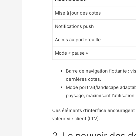
Mise à jour des cotes
Notifications push
Accès au portefeuille
Mode « pause »
Barre de navigation flottante : v
dernières cotes.
Mode portrait/landscape adaptable
paysage, maximisant l’utilisation 
Ces éléments d’interface encouragent l
valeur vie client (LTV).
2. Le pouvoir des d