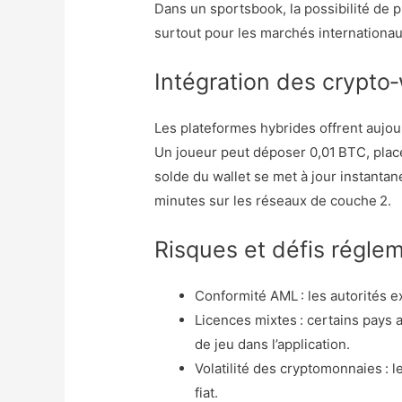
Dans un sportsbook, la possibilité de p
surtout pour les marchés internationau
Intégration des crypto‑
Les plateformes hybrides offrent aujo
Un joueur peut déposer 0,01 BTC, placer
solde du wallet se met à jour instanta
minutes sur les réseaux de couche 2.
Risques et défis régle
Conformité AML : les autorités 
Licences mixtes : certains pays a
de jeu dans l’application.
Volatilité des cryptomonnaies : 
fiat.