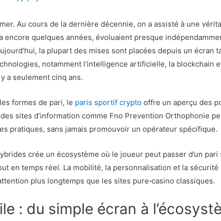
mer. Au cours de la dernière décennie, on a assisté à une vérita
l y a encore quelques années, évoluaient presque indépendamme
ourd’hui, la plupart des mises sont placées depuis un écran tact
hnologies, notamment l’intelligence artificielle, la blockchain e
l y a seulement cinq ans.
les formes de pari, le
paris sportif crypto
offre un aperçu des pos
 des sites d’information comme Fno Prevention Orthophonie per
es pratiques, sans jamais promouvoir un opérateur spécifique.
ybrides crée un écosystème où le joueur peut passer d’un pari 
t en temps réel. La mobilité, la personnalisation et la sécurité 
’attention plus longtemps que les sites pure‑casino classiques.
ile : du simple écran à l’écosys