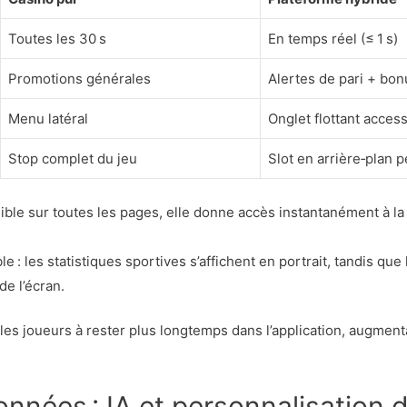
Toutes les 30 s
En temps réel (≤ 1 s)
Promotions générales
Alertes de pari + bon
Menu latéral
Onglet flottant access
Stop complet du jeu
Slot en arrière‑plan p
isible sur toutes les pages, elle donne accès instantanément à l
 : les statistiques sportives s’affichent en portrait, tandis qu
de l’écran.
es joueurs à rester plus longtemps dans l’application, augmenta
onnées : IA et personnalisation 