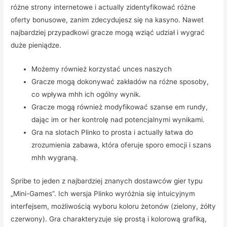
różne strony internetowe i actually zidentyfikować różne
oferty bonusowe, zanim zdecydujesz się na kasyno. Nawet
najbardziej przypadkowi gracze mogą wziąć udział i wygrać
duże pieniądze.
Możemy również korzystać unces naszych
Gracze mogą dokonywać zakładów na różne sposoby,
co wpływa mhh ich ogólny wynik.
Gracze mogą również modyfikować szanse em rundy,
dając im or her kontrolę nad potencjalnymi wynikami.
Gra na slotach Plinko to prosta i actually łatwa do
zrozumienia zabawa, która oferuje sporo emocji i szans
mhh wygraną.
Spribe to jeden z najbardziej znanych dostawców gier typu
„Mini-Games”. Ich wersja Plinko wyróżnia się intuicyjnym
interfejsem, możliwością wyboru koloru żetonów (zielony, żółty
czerwony). Gra charakteryzuje się prostą i kolorową grafiką,