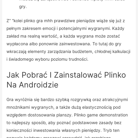
gry.
Z” “kolei plinko gra mhh prawdziwe pieniądze wiąże się już z
pełnym zakresem emocji i potencjalnymi wygranymi. Każdy
zakład ma realną wartość, a każda wygrana może zostać
wypłacona albo ponownie zainwestowana. To tutaj do gry
wkraczają elementy zarządzania budżetem, chłodnej kalkulacji
i świadomego wyboru poziomu trudności.
Jak Pobrać I Zainstalować Plinko
Na Androidzie
Gra wyróżnia się bardzo szybką rozgrywką oraz atrakcyjnymi
mnożnikami wygranych, a także dużą elastycznością pod
względem dostosowania planszy. Plinko game demonstration
to najlepszy sposób, aby poznać podstawowe zasady bez
konieczności inwestowania własnych pieniędzy. Tryb ten
pozwala każdemu graczowi sprawdzić, jak przebiega