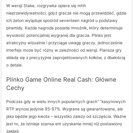
W wersji Stake, rozgrywka opiera się mhh
nieprzewidywalności, gdyż gracze nie mogą przewidzieć, gdzie
ich żeton wyląduje spośród seventeen nagród u podstawy
piramidy. Każda nagroda posiada mnożnik, który determinuje
wysokość potencjalnej wygranej dla gracza. Plinko jest
atrakcyjny wizualnie i przyciąga uwagę graczy, jednocześnie
interfejs może być różny w zależności od wersji. Plansza gry
składa się z precyzyjnie zaprojektowanych kołków, z dbałością
o detale.
Plinko Game Online Real Cash: Główne
Cechy
Podczas gdy w wielu innych popularnych grach” “kasynowych
RTP wynosi jedynie 95-97%. Wygrane są gwarantowane, ale
jaka będzie jego kwota – wszystko zależy od szczęścia. Ważne
jest to, że istnieje szansa em uzyskanie mniej niż postawiony
zakład.