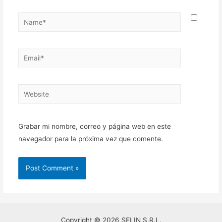
Name*
Email*
Website
Grabar mi nombre, correo y página web en este
navegador para la próxima vez que comente.
Copyright © 2026 SELIN S.R.L.