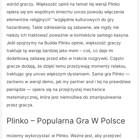
wśród graczy. Większość opinii na temat tej wersji Plinko
opiera się em wspólnym śmiechu unces powodu włączenia
elementów religijnych” “względnie kulturowych do gry
hazardowej. Takie odniesienia są zabawne, ale nigdy nie
należy ich traktować poważnie w kontekście samego kasyna.
Jeśli spojrzymy na Budda Plinko opinie, większość graczy
traktuje tę wersję bardziej jako mem – coś, co daje im
dodatkową zabawę przed albo w trakcie rozgrywki. Często
gracze dodają, że dzięki temu przeżywają momenty relaksu,
traktując grę unces większym dystansem. Sama gra Plinko —
zarówno w wersji demo, jak my partner and i tej na prawdziwe
pieniądze — opiera się na przejrzystej mechanice
matematycznej, która jest niemożliwa do zmanipulowania
przez gracza.
Plinko – Popularna Gra W Polsce
możemy wykorzystać w Plinko. Ważne jest, aby przejrzeć