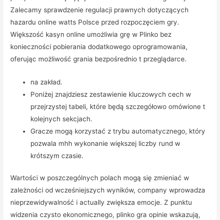
Zalecamy sprawdzenie regulacji prawnych dotyczących
hazardu online watts Polsce przed rozpoczęciem gry.
Większość kasyn online umożliwia grę w Plinko bez
konieczności pobierania dodatkowego oprogramowania,
oferując możliwość grania bezpośrednio t przeglądarce.
na zakład.
Poniżej znajdziesz zestawienie kluczowych cech w
przejrzystej tabeli, które będą szczegółowo omówione t
kolejnych sekcjach.
Gracze mogą korzystać z trybu automatycznego, który
pozwala mhh wykonanie większej liczby rund w
krótszym czasie.
Wartości w poszczególnych polach mogą się zmieniać w
zależności od wcześniejszych wyników, company wprowadza
nieprzewidywalność i actually zwiększa emocje. Z punktu
widzenia czysto ekonomicznego, plinko gra opinie wskazują,