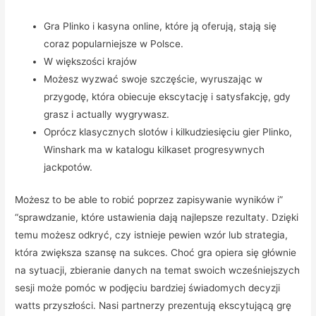
Gra Plinko i kasyna online, które ją oferują, stają się
coraz popularniejsze w Polsce.
W większości krajów
Możesz wyzwać swoje szczęście, wyruszając w
przygodę, która obiecuje ekscytację i satysfakcję, gdy
grasz i actually wygrywasz.
Oprócz klasycznych slotów i kilkudziesięciu gier Plinko,
Winshark ma w katalogu kilkaset progresywnych
jackpotów.
Możesz to be able to robić poprzez zapisywanie wyników i”
“sprawdzanie, które ustawienia dają najlepsze rezultaty. Dzięki
temu możesz odkryć, czy istnieje pewien wzór lub strategia,
która zwiększa szansę na sukces. Choć gra opiera się głównie
na sytuacji, zbieranie danych na temat swoich wcześniejszych
sesji może pomóc w podjęciu bardziej świadomych decyzji
watts przyszłości. Nasi partnerzy prezentują ekscytującą grę