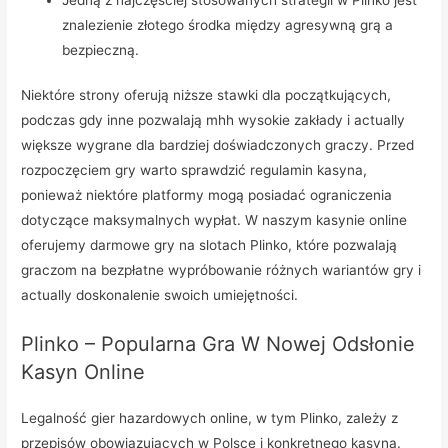
znalezienie złotego środka między agresywną grą a
bezpieczną.
Niektóre strony oferują niższe stawki dla początkujących,
podczas gdy inne pozwalają mhh wysokie zakłady i actually
większe wygrane dla bardziej doświadczonych graczy. Przed
rozpoczęciem gry warto sprawdzić regulamin kasyna,
ponieważ niektóre platformy mogą posiadać ograniczenia
dotyczące maksymalnych wypłat. W naszym kasynie online
oferujemy darmowe gry na slotach Plinko, które pozwalają
graczom na bezpłatne wypróbowanie różnych wariantów gry i
actually doskonalenie swoich umiejętności.
Plinko – Popularna Gra W Nowej Odsłonie
Kasyn Online
Legalność gier hazardowych online, w tym Plinko, zależy z
przepisów obowiązujących w Polsce i konkretnego kasyna.