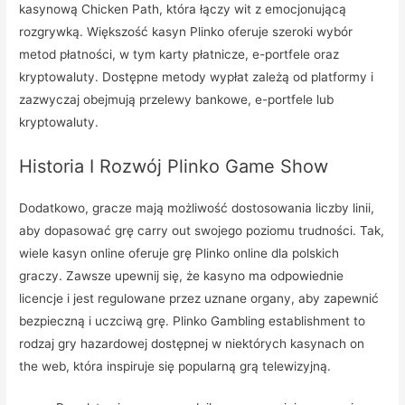
kasynową Chicken Path, która łączy wit z emocjonującą
rozgrywką. Większość kasyn Plinko oferuje szeroki wybór
metod płatności, w tym karty płatnicze, e-portfele oraz
kryptowaluty. Dostępne metody wypłat zależą od platformy i
zazwyczaj obejmują przelewy bankowe, e-portfele lub
kryptowaluty.
Historia I Rozwój Plinko Game Show
Dodatkowo, gracze mają możliwość dostosowania liczby linii,
aby dopasować grę carry out swojego poziomu trudności. Tak,
wiele kasyn online oferuje grę Plinko online dla polskich
graczy. Zawsze upewnij się, że kasyno ma odpowiednie
licencje i jest regulowane przez uznane organy, aby zapewnić
bezpieczną i uczciwą grę. Plinko Gambling establishment to
rodzaj gry hazardowej dostępnej w niektórych kasynach on
the web, która inspiruje się popularną grą telewizyjną.