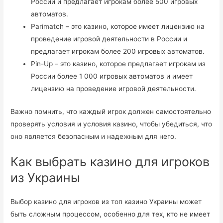
России и предлагает игрокам более 500 игровых
автоматов.
Parimatch – это казино, которое имеет лицензию на
проведение игровой деятельности в России и
предлагает игрокам более 200 игровых автоматов.
Pin-Up – это казино, которое предлагает игрокам из
России более 1 000 игровых автоматов и имеет
лицензию на проведение игровой деятельности.
Важно помнить, что каждый игрок должен самостоятельно
проверять условия и условия казино, чтобы убедиться, что
оно является безопасным и надежным для него.
Как выбрать казино для игроков
из Украины
Выбор казино для игроков из топ казино Украины может
быть сложным процессом, особенно для тех, кто не имеет