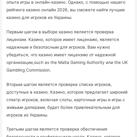
опыта игры в онлайн-казино. Однако, с помощью нашего
рейтинга казино онлайн 2026, вы сможете найти лучшие
казино для игроков из Украины.
Первым шагом в выборе казино является проверка
лицензии. Казино, которое имеет лицензию, является
надежным и безопасным для игроков. Вам нужно
убедиться, что казино имеет лицензию от надежной
организации,such as the Malta Gaming Authority или the UK
Gambling Commission.
Вторым шагом является проверка списка игроков,
доступных в казино. Казино, которое предлагает широкий
спектр игроков, включая слоты, карточные игры и игры с
живыми дилерами, будет более привлекательным для
игроков из Украины.
Третьим шагом является проверка обеспечения
безопасности и конфиденциальности. Казино, которое