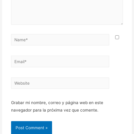
Name*
Email*
Website
Grabar mi nombre, correo y página web en este
navegador para la próxima vez que comente.