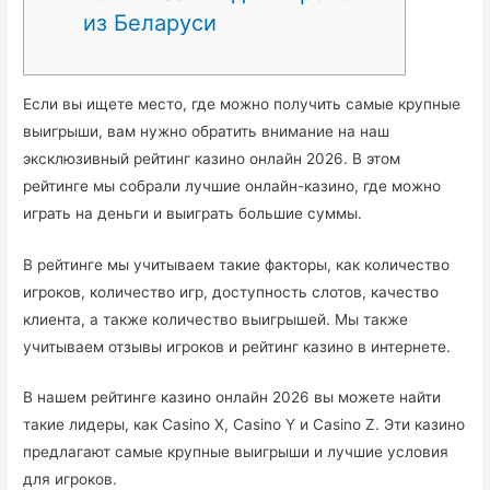
из Беларуси
Если вы ищете место, где можно получить самые крупные
выигрыши, вам нужно обратить внимание на наш
эксклюзивный рейтинг казино онлайн 2026. В этом
рейтинге мы собрали лучшие онлайн-казино, где можно
играть на деньги и выиграть большие суммы.
В рейтинге мы учитываем такие факторы, как количество
игроков, количество игр, доступность слотов, качество
клиента, а также количество выигрышей. Мы также
учитываем отзывы игроков и рейтинг казино в интернете.
В нашем рейтинге казино онлайн 2026 вы можете найти
такие лидеры, как Casino X, Casino Y и Casino Z. Эти казино
предлагают самые крупные выигрыши и лучшие условия
для игроков.