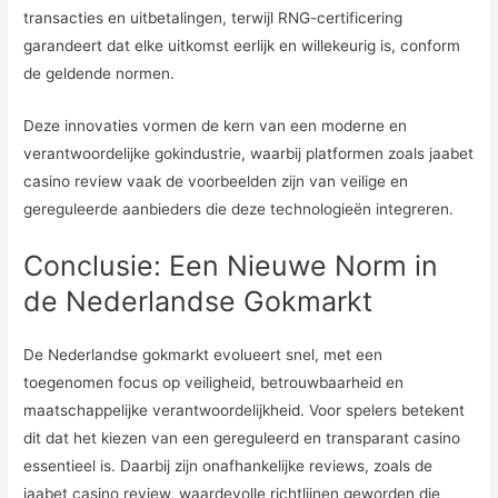
transacties en uitbetalingen, terwijl RNG-certificering
garandeert dat elke uitkomst eerlijk en willekeurig is, conform
de geldende normen.
Deze innovaties vormen de kern van een moderne en
verantwoordelijke gokindustrie, waarbij platformen zoals jaabet
casino review vaak de voorbeelden zijn van veilige en
gereguleerde aanbieders die deze technologieën integreren.
Conclusie: Een Nieuwe Norm in
de Nederlandse Gokmarkt
De Nederlandse gokmarkt evolueert snel, met een
toegenomen focus op veiligheid, betrouwbaarheid en
maatschappelijke verantwoordelijkheid. Voor spelers betekent
dit dat het kiezen van een gereguleerd en transparant casino
essentieel is. Daarbij zijn onafhankelijke reviews, zoals de
jaabet casino review, waardevolle richtlijnen geworden die