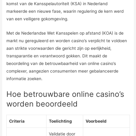
komst van de Kansspelautoriteit (KSA) in Nederland
markeerde een nieuwe fase, waarin regulering de kern werd
van een veiligere gokomgeving.
Met de Nederlandse Wet Kansspelen op afstand (KOA) is de
markt nu gereguleerd en worden casino’s verplicht te voldoen
aan strikte voorwaarden die gericht zijn op eerlijkheid,
transparantie en verantwoord gokken. Dit maakt de
beoordeling van de betrouwbaarheid van online casino’s
complexer, aangezien consumenten meer gebalanceerde
informatie zoeken.
Hoe betrouwbare online casino’s
worden beoordeeld
Criteria
Toelichting
Voorbeeld
Validatie door