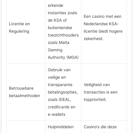
erkende
instanties zoals
Een casino met een
de KSA of
Licentie en
Nederlandse KSA-
buitenlandse
Regulering
licentie biedt hogere
toezichthouders
zekerheid.
zoals Malta
Gaming
Authority (MGA)
Gebruik van
veilige en
transparante
Veiligheid van
Betrouwbare
betalingsopties,
transacties is een
betaalmethoden
zoals iDEAL,
topprioriteit.
creditcards en
e-wallets
Hulpmiddelen
Casino’s die deze