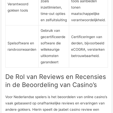
zoals
tools aanbieden
Verantwoord
inzetlimieten,
tonen
gokken tools
time-out opties
maatschappelijke
en zelfuitsluiting
verantwoordelijkheid.
Gebruik van
gecertificeerde
Certificeringen van
Spelsoftware en
software die
derden, bijvoorbeeld
randvoorwaarden
willekeurige
eCOGRA, versterken
uitkomsten
betrouwbaarheid.
garandeert
De Rol van Reviews en Recensies
in de Beoordeling van Casino’s
Voor Nederlandse spelers is het beoordelen van online casino’s
vaak gebaseerd op onafhankelijke reviews en ervaringen van
andere gokkers. Hierin speelt de jaabet casino review een