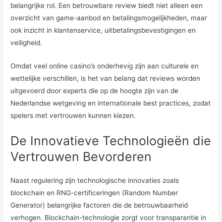
belangrijke rol. Een betrouwbare review biedt niet alleen een
overzicht van game-aanbod en betalingsmogelijkheden, maar
ook inzicht in klantenservice, uitbetalingsbevestigingen en
veiligheid.
Omdat veel online casino’s onderhevig zijn aan culturele en
wettelijke verschillen, is het van belang dat reviews worden
uitgevoerd door experts die op de hoogte zijn van de
Nederlandse wetgeving en internationale best practices, zodat
spelers met vertrouwen kunnen kiezen.
De Innovatieve Technologieën die
Vertrouwen Bevorderen
Naast regulering zijn technologische innovaties zoals
blockchain en RNG-certificeringen (Random Number
Generator) belangrijke factoren die de betrouwbaarheid
verhogen. Blockchain-technologie zorgt voor transparantie in