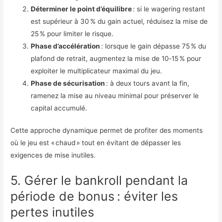
Déterminer le point d’équilibre
: si le wagering restant
est supérieur à 30 % du gain actuel, réduisez la mise de
25 % pour limiter le risque.
Phase d’accélération
: lorsque le gain dépasse 75 % du
plafond de retrait, augmentez la mise de 10‑15 % pour
exploiter le multiplicateur maximal du jeu.
Phase de sécurisation
: à deux tours avant la fin,
ramenez la mise au niveau minimal pour préserver le
capital accumulé.
Cette approche dynamique permet de profiter des moments
où le jeu est « chaud » tout en évitant de dépasser les
exigences de mise inutiles.
5. Gérer le bankroll pendant la
période de bonus : éviter les
pertes inutiles