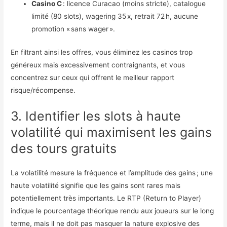
Casino C
: licence Curacao (moins stricte), catalogue
limité (80 slots), wagering 35 x, retrait 72 h, aucune
promotion « sans wager ».
En filtrant ainsi les offres, vous éliminez les casinos trop
généreux mais excessivement contraignants, et vous
concentrez sur ceux qui offrent le meilleur rapport
risque/récompense.
3. Identifier les slots à haute
volatilité qui maximisent les gains
des tours gratuits
La volatilité mesure la fréquence et l’amplitude des gains ; une
haute volatilité signifie que les gains sont rares mais
potentiellement très importants. Le RTP (Return to Player)
indique le pourcentage théorique rendu aux joueurs sur le long
terme, mais il ne doit pas masquer la nature explosive des