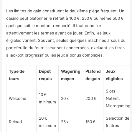
Les limites de gain constituent le deuxième piège fréquent. Un
casino peut plafonner le retrait à 100 €, 250 € ou même 500 €,
quel que soit le montant remporté. Il faut donc lire
attentivement les termes avant de jouer. Enfin, les jeux
éligibles varient. Souvent, seules quelques machines à sous du
portefeuille du fournisseur sont concernées, excluant les titres
à jackpot progressif ou les jeux à bonus complexes.
Type de
Dépôt
Wagering
Plafond
Jeux
tours
requis
moyen
de gain
éligibles
Slots
10 €
Welcome
20 x
200 €
NetEnt,
minimum
Microgaming
20 €
Sélection de
Reload
25 x
150 €
minimum
5 titres