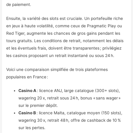
de paiement.
Ensuite, la variété des slots est cruciale. Un portefeuille riche
en jeux à haute volatilité, comme ceux de Pragmatic Play ou
Red Tiger, augmente les chances de gros gains pendant les
tours gratuits. Les conditions de retrait, notamment les délais
et les éventuels frais, doivent être transparentes ; privilégiez
les casinos proposant un retrait instantané ou sous 24 h.
Voici une comparaison simplifiée de trois plateformes
populaires en France :
Casino A
: licence ANJ, large catalogue (300+ slots),
wagering 20 x, retrait sous 24 h, bonus « sans wager »
sur le premier dépôt.
Casino B
: licence Malta, catalogue moyen (150 slots),
wagering 30 x, retrait 48 h, offre de cashback de 10 %
sur les pertes.