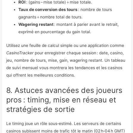
ROI
: (gains – mise totale) ÷ mise totale.
Taux de conversion des tours
: nombre de tours
gagnants ÷ nombre total de tours.
Wagering restant
: montant à parier avant le retrait,
exprimé en pourcentage du gain total.
Utilisez une feuille de calcul simple ou une application comme
CasinoTracker
pour enregistrer chaque session : date, casino,
jeu, nombre de tours, mise, gain, wagering restant. Un tableau
de suivi mensuel vous montrera les tendances et les casinos
qui offrent les meilleures conditions.
8. Astuces avancées des joueurs
pros : timing, mise en réseau et
stratégies de sortie
Le timing joue un rôle sous‑estimé. Les serveurs de certains
casinos subissent moins de trafic tôt le matin (02 h‑04 h GMT)