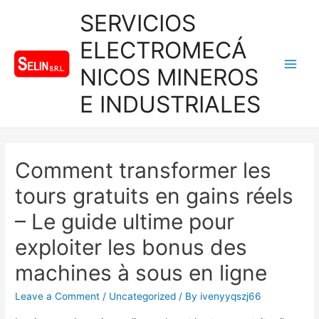
SERVICIOS
ELECTROMECÁ
NICOS MINEROS
Main
E INDUSTRIALES
Men
Comment transformer les
tours gratuits en gains réels
– Le guide ultime pour
exploiter les bonus des
machines à sous en ligne
Leave a Comment
/
Uncategorized
/ By
ivenyyqszj66