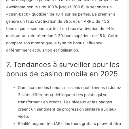
« welcome bonus » de 100 % jusqu’à 200 €, la seconde un
« cash‑back » quotidien de 10 % sur les pertes. Le premier a
généré un taux d’activation de 38 % et un ARPU de 45 $,
tandis que le second a atteint un taux d’activation de 24 %
mais un taux de rétention à 30 jours supérieur de 15 %. Cette
comparaison montre que le type de bonus influence
différemment acquisition et fidélisation.
7. Tendances à surveiller pour les
bonus de casino mobile en 2025
Gamification des bonus : missions quotidiennes (« Jouez
3 slots différents ») débloquent des points qui se
transforment en crédits. Les niveaux et les badges
créent un sentiment de progression similaire aux jeux
vidéo.
Réalité augmentée (AR) : les tours gratuits peuvent être