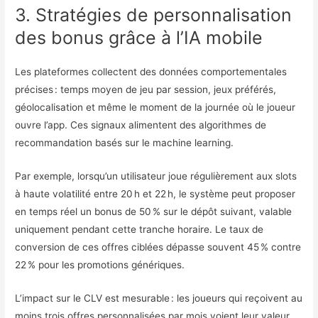
3. Stratégies de personnalisation
des bonus grâce à l’IA mobile
Les plateformes collectent des données comportementales
précises : temps moyen de jeu par session, jeux préférés,
géolocalisation et même le moment de la journée où le joueur
ouvre l’app. Ces signaux alimentent des algorithmes de
recommandation basés sur le machine learning.
Par exemple, lorsqu’un utilisateur joue régulièrement aux slots
à haute volatilité entre 20 h et 22 h, le système peut proposer
en temps réel un bonus de 50 % sur le dépôt suivant, valable
uniquement pendant cette tranche horaire. Le taux de
conversion de ces offres ciblées dépasse souvent 45 % contre
22 % pour les promotions génériques.
L’impact sur le CLV est mesurable : les joueurs qui reçoivent au
moins trois offres personnalisées par mois voient leur valeur