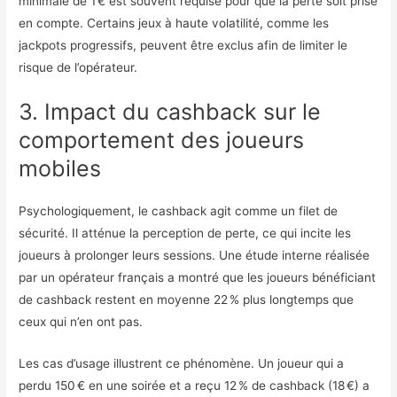
minimale de 1 € est souvent requise pour que la perte soit prise
en compte. Certains jeux à haute volatilité, comme les
jackpots progressifs, peuvent être exclus afin de limiter le
risque de l’opérateur.
3. Impact du cashback sur le
comportement des joueurs
mobiles
Psychologiquement, le cashback agit comme un filet de
sécurité. Il atténue la perception de perte, ce qui incite les
joueurs à prolonger leurs sessions. Une étude interne réalisée
par un opérateur français a montré que les joueurs bénéficiant
de cashback restent en moyenne 22 % plus longtemps que
ceux qui n’en ont pas.
Les cas d’usage illustrent ce phénomène. Un joueur qui a
perdu 150 € en une soirée et a reçu 12 % de cashback (18 €) a