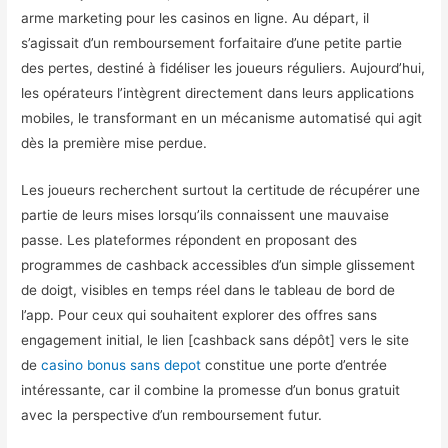
arme marketing pour les casinos en ligne. Au départ, il
s’agissait d’un remboursement forfaitaire d’une petite partie
des pertes, destiné à fidéliser les joueurs réguliers. Aujourd’hui,
les opérateurs l’intègrent directement dans leurs applications
mobiles, le transformant en un mécanisme automatisé qui agit
dès la première mise perdue.
Les joueurs recherchent surtout la certitude de récupérer une
partie de leurs mises lorsqu’ils connaissent une mauvaise
passe. Les plateformes répondent en proposant des
programmes de cashback accessibles d’un simple glissement
de doigt, visibles en temps réel dans le tableau de bord de
l’app. Pour ceux qui souhaitent explorer des offres sans
engagement initial, le lien [cashback sans dépôt] vers le site
de
casino bonus sans depot
constitue une porte d’entrée
intéressante, car il combine la promesse d’un bonus gratuit
avec la perspective d’un remboursement futur.