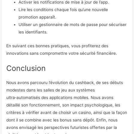
Activer les notifications de mise à jour de l’app.
Lire les conditions chaque fois qu’une nouvelle
promotion apparaît.
Utiliser un gestionnaire de mots de passe pour sécuriser
les identifiants.
En suivant ces bonnes pratiques, vous profiterez des
innovations sans compromettre votre sécurité financière.
Conclusion
Nous avons parcouru l’évolution du cashback, de ses débuts
modestes dans les salles de jeu aux systèmes
ultra‑automatisés des applications mobiles. Nous avons
détaillé son fonctionnement, son impact psychologique, les
critères à vérifier avant de choisir un casino, ainsi que la façon
dont il se combine avec les bonus sans dépôt. Enfin, nous
avons envisagé les perspectives futuristes offertes par la