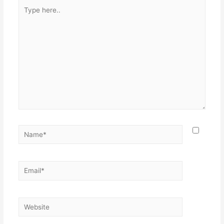
Type
here..
Name*
Email*
Website