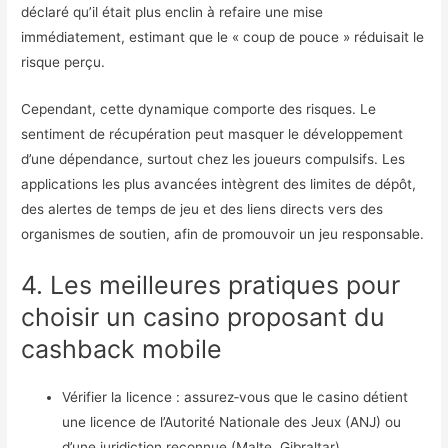
déclaré qu’il était plus enclin à refaire une mise
immédiatement, estimant que le « coup de pouce » réduisait le
risque perçu.
Cependant, cette dynamique comporte des risques. Le
sentiment de récupération peut masquer le développement
d’une dépendance, surtout chez les joueurs compulsifs. Les
applications les plus avancées intègrent des limites de dépôt,
des alertes de temps de jeu et des liens directs vers des
organismes de soutien, afin de promouvoir un jeu responsable.
4. Les meilleures pratiques pour
choisir un casino proposant du
cashback mobile
Vérifier la licence : assurez‑vous que le casino détient
une licence de l’Autorité Nationale des Jeux (ANJ) ou
d’une juridiction reconnue (Malte, Gibraltar).