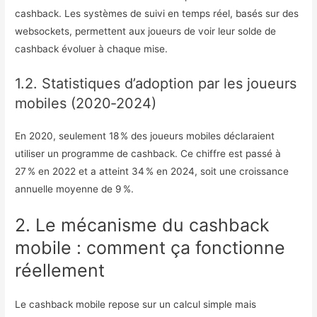
cashback. Les systèmes de suivi en temps réel, basés sur des
websockets, permettent aux joueurs de voir leur solde de
cashback évoluer à chaque mise.
1.2. Statistiques d’adoption par les joueurs
mobiles (2020‑2024)
En 2020, seulement 18 % des joueurs mobiles déclaraient
utiliser un programme de cashback. Ce chiffre est passé à
27 % en 2022 et a atteint 34 % en 2024, soit une croissance
annuelle moyenne de 9 %.
2. Le mécanisme du cashback
mobile : comment ça fonctionne
réellement
Le cashback mobile repose sur un calcul simple mais