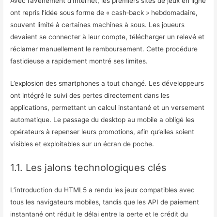
Avec l’avènement d’Internet, les premiers sites de jeux en ligne
ont repris l’idée sous forme de « cash‑back » hebdomadaire,
souvent limité à certaines machines à sous. Les joueurs
devaient se connecter à leur compte, télécharger un relevé et
réclamer manuellement le remboursement. Cette procédure
fastidieuse a rapidement montré ses limites.
L’explosion des smartphones a tout changé. Les développeurs
ont intégré le suivi des pertes directement dans les
applications, permettant un calcul instantané et un versement
automatique. Le passage du desktop au mobile a obligé les
opérateurs à repenser leurs promotions, afin qu’elles soient
visibles et exploitables sur un écran de poche.
1.1. Les jalons technologiques clés
L’introduction du HTML5 a rendu les jeux compatibles avec
tous les navigateurs mobiles, tandis que les API de paiement
instantané ont réduit le délai entre la perte et le crédit du