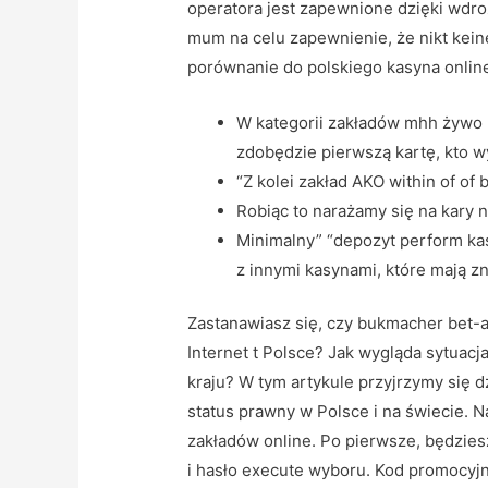
operatora jest zapewnione dzięki wdr
mum na celu zapewnienie, że nikt kei
porównanie do polskiego kasyna onlin
W kategorii zakładów mhh żywo po
zdobędzie pierwszą kartę, kto w
“Z kolei zakład AKO within of o
Robiąc to narażamy się na kary 
Minimalny” “depozyt perform kasy
z innymi kasynami, które mają zn
Zastanawiasz się, czy bukmacher bet-
Internet t Polsce? Jak wygląda sytuac
kraju? W tym artykule przyjrzymy się 
status prawny w Polsce i na świecie. 
zakładów online. Po pierwsze, będzies
i hasło execute wyboru. Kod promocyjn