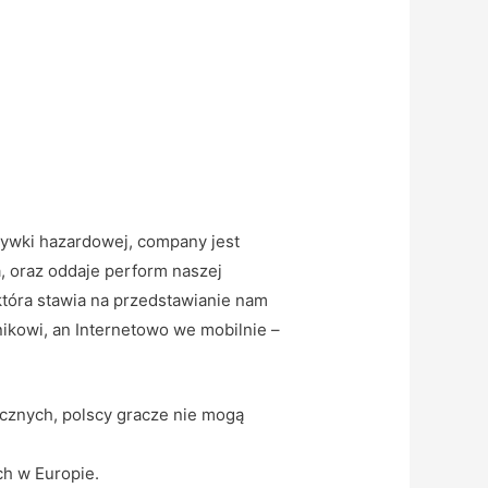
rywki hazardowej, company jest
, oraz oddaje perform naszej
która stawia na przedstawianie nam
ikowi, an Internetowo we mobilnie –
ycznych, polscy gracze nie mogą
ch w Europie.