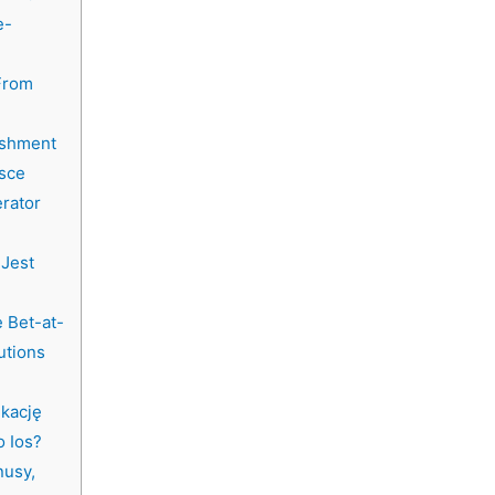
e-
From
ishment
lsce
rator
Jest
 Bet-at-
utions
ikację
o Ios?
nusy,