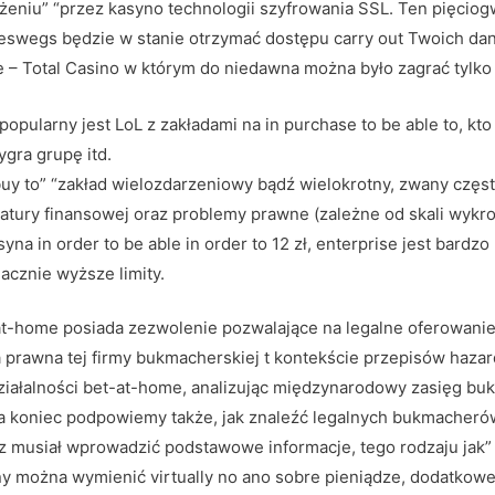
ożeniu” “przez kasyno technologii szyfrowania SSL. Ten pięci
neswegs będzie w stanie otrzymać dostępu carry out Twoich dan
e – Total Casino w którym do niedawna można było zagrać tylk
pularny jest LoL z zakładami na in purchase to be able to, kto 
ygra grupę itd.
f buy to” “zakład wielozdarzeniowy bądź wielokrotny, zwany cz
natury finansowej oraz problemy prawne (zależne od skali wykro
na in order to be able in order to 12 zł, enterprise jest bard
acznie wyższe limity.
at-home posiada zezwolenie pozwalające na legalne oferowani
ja prawna tej firmy bukmacherskiej t kontekście przepisów ha
działalności bet-at-home, analizując międzynarodowy zasięg buk
Na koniec podpowiemy także, jak znaleźć legalnych bukmacheró
z musiał wprowadzić podstawowe informacje, tego rodzaju jak” “
y można wymienić virtually no ano sobre pieniądze, dodatkowe