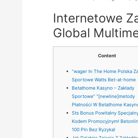
Internetowe Z
Global Multime
Content
“wager In The Home Polska Z
Sportowe Watts Bet-at-home
Betathome Kasyno – Zakłady
Sportowe” “[newline]metody
Płatności W Betathome Kasyn
Sts Bonus Powitalny Specjal
Kodem Promocyjnym! Betonlin
100 Pln Bez Ryzyka!
Jak Działają Zajecia Z Zakładó