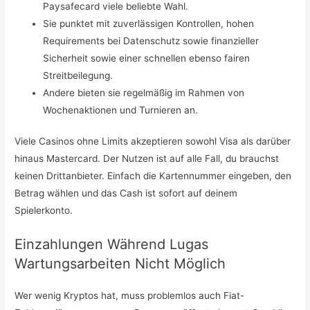
Paysafecard viele beliebte Wahl.
Sie punktet mit zuverlässigen Kontrollen, hohen
Requirements bei Datenschutz sowie finanzieller
Sicherheit sowie einer schnellen ebenso fairen
Streitbeilegung.
Andere bieten sie regelmäßig im Rahmen von
Wochenaktionen und Turnieren an.
Viele Casinos ohne Limits akzeptieren sowohl Visa als darüber
hinaus Mastercard. Der Nutzen ist auf alle Fall, du brauchst
keinen Drittanbieter. Einfach die Kartennummer eingeben, den
Betrag wählen und das Cash ist sofort auf deinem
Spielerkonto.
Einzahlungen Während Lugas
Wartungsarbeiten Nicht Möglich
Wer wenig Kryptos hat, muss problemlos auch Fiat-