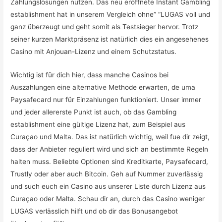
Zahlungslösungen nutzen. Das neu eröffnete Instant Gambling
establishment hat in unserem Vergleich ohne” “LUGAS voll und
ganz überzeugt und geht somit als Testsieger hervor. Trotz
seiner kurzen Marktpräsenz ist natürlich dies ein angesehenes
Casino mit Anjouan-Lizenz und einem Schutzstatus.
Wichtig ist für dich hier, dass manche Casinos bei
Auszahlungen eine alternative Methode erwarten, de uma
Paysafecard nur für Einzahlungen funktioniert. Unser immer
und jeder allererste Punkt ist auch, ob das Gambling
establishment eine gültige Lizenz hat, zum Beispiel aus
Curaçao und Malta. Das ist natürlich wichtig, weil fue dir zeigt,
dass der Anbieter reguliert wird und sich an bestimmte Regeln
halten muss. Beliebte Optionen sind Kreditkarte, Paysafecard,
Trustly oder aber auch Bitcoin. Geh auf Nummer zuverlässig
und such euch ein Casino aus unserer Liste durch Lizenz aus
Curaçao oder Malta. Schau dir an, durch das Casino weniger
LUGAS verlässlich hilft und ob dir das Bonusangebot