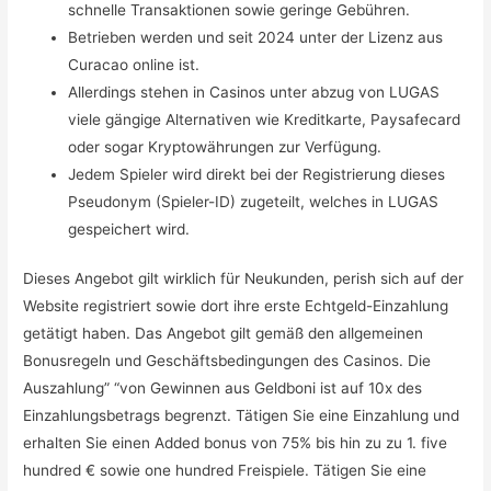
schnelle Transaktionen sowie geringe Gebühren.
Betrieben werden und seit 2024 unter der Lizenz aus
Curacao online ist.
Allerdings stehen in Casinos unter abzug von LUGAS
viele gängige Alternativen wie Kreditkarte, Paysafecard
oder sogar Kryptowährungen zur Verfügung.
Jedem Spieler wird direkt bei der Registrierung dieses
Pseudonym (Spieler-ID) zugeteilt, welches in LUGAS
gespeichert wird.
Dieses Angebot gilt wirklich für Neukunden, perish sich auf der
Website registriert sowie dort ihre erste Echtgeld-Einzahlung
getätigt haben. Das Angebot gilt gemäß den allgemeinen
Bonusregeln und Geschäftsbedingungen des Casinos. Die
Auszahlung” “von Gewinnen aus Geldboni ist auf 10x des
Einzahlungsbetrags begrenzt. Tätigen Sie eine Einzahlung und
erhalten Sie einen Added bonus von 75% bis hin zu zu 1. five
hundred € sowie one hundred Freispiele. Tätigen Sie eine