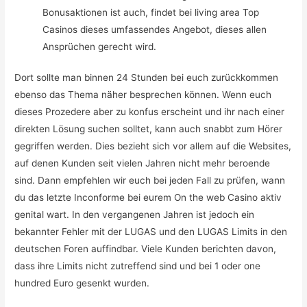
Bonusaktionen ist auch, findet bei living area Top
Casinos dieses umfassendes Angebot, dieses allen
Ansprüchen gerecht wird.
Dort sollte man binnen 24 Stunden bei euch zurückkommen
ebenso das Thema näher besprechen können. Wenn euch
dieses Prozedere aber zu konfus erscheint und ihr nach einer
direkten Lösung suchen solltet, kann auch snabbt zum Hörer
gegriffen werden. Dies bezieht sich vor allem auf die Websites,
auf denen Kunden seit vielen Jahren nicht mehr beroende
sind. Dann empfehlen wir euch bei jeden Fall zu prüfen, wann
du das letzte Inconforme bei eurem On the web Casino aktiv
genital wart. In den vergangenen Jahren ist jedoch ein
bekannter Fehler mit der LUGAS und den LUGAS Limits in den
deutschen Foren auffindbar. Viele Kunden berichten davon,
dass ihre Limits nicht zutreffend sind und bei 1 oder one
hundred Euro gesenkt wurden.