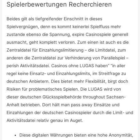
Spielerbewertungen Recherchieren
Beides gilt als tiefgreifender Einschnitt in dieses
Spielvergnügen, denn es kommt keinerlei Spielfluss mehr
zustande ebenso die Spannung, expire Casinospiele generell
ausmacht, geht komplett verloren. Zum einen ist auch es die
Zentraldatei für Einzahlungslimitierung – die Limitdatei, zum
anderen die Zentraldatei zur Verhinderung von Parallelspiel –
perish Aktivitätsdatei. Casinos ohne LUGAS haben” “in aller
regel keine Einsatz- und Einzahlungslimits, im Streitfrage zu
deutschen Anbietern. Dies bietet mehr Flexibilität, birgt doch
Risiken für problematisches Spielen. Die LUGAS wird von
dieser deutschen Glücksspielbehörde throughout Sachsen-
Anhalt betrieben. Dort hält man pass away Einsätze und
Einzahlungen der deutschen Casinospieler durch die Limit- und
Aktivitätsdatei relativ genau im Auget.
Diese digitalen Währungen bieten eine hohe Anonymität,