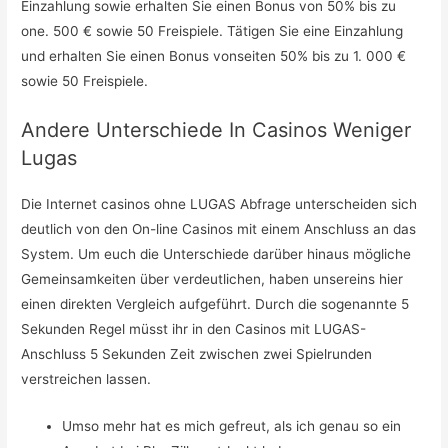
Einzahlung sowie erhalten Sie einen Bonus von 50% bis zu
one. 500 € sowie 50 Freispiele. Tätigen Sie eine Einzahlung
und erhalten Sie einen Bonus vonseiten 50% bis zu 1. 000 €
sowie 50 Freispiele.
Andere Unterschiede In Casinos Weniger
Lugas
Die Internet casinos ohne LUGAS Abfrage unterscheiden sich
deutlich von den On-line Casinos mit einem Anschluss an das
System. Um euch die Unterschiede darüber hinaus mögliche
Gemeinsamkeiten über verdeutlichen, haben unsereins hier
einen direkten Vergleich aufgeführt. Durch die sogenannte 5
Sekunden Regel müsst ihr in den Casinos mit LUGAS-
Anschluss 5 Sekunden Zeit zwischen zwei Spielrunden
verstreichen lassen.
Umso mehr hat es mich gefreut, als ich genau so ein