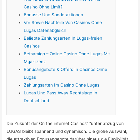
Casino Ohne Limit?
Bonusse Und Sonderaktionen
Vor Sowie Nachteile Von Casinos Ohne
Lugas Datenabgleich
Beliebte Zahlungsarten In Lugas-freien
Casinos
Betsamigo – Online Casino Ohne Lugas Mit
Mga-lizenz
Bonusangebote & Offers In Casinos Ohne
Lugas
Zahlungsarten Im Casino Ohne Lugas
Lugas Und Pass Away Rechtslage In
Deutschland
Die Zukunft der On the internet Casinos” “unter abzug von
LUGAS bleibt spannend und dynamisch. Die große Auswahl,
die attraktiven Bonusangebote darüber hinaus die Flexibilität