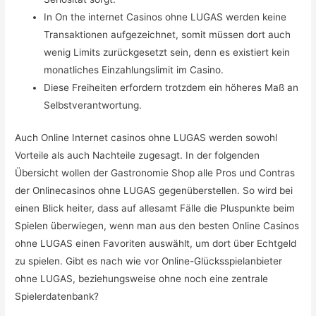
In On the internet Casinos ohne LUGAS werden keine
Transaktionen aufgezeichnet, somit müssen dort auch
wenig Limits zurückgesetzt sein, denn es existiert kein
monatliches Einzahlungslimit im Casino.
Diese Freiheiten erfordern trotzdem ein höheres Maß an
Selbstverantwortung.
Auch Online Internet casinos ohne LUGAS werden sowohl
Vorteile als auch Nachteile zugesagt. In der folgenden
Übersicht wollen der Gastronomie Shop alle Pros und Contras
der Onlinecasinos ohne LUGAS gegenüberstellen. So wird bei
einen Blick heiter, dass auf allesamt Fälle die Pluspunkte beim
Spielen überwiegen, wenn man aus den besten Online Casinos
ohne LUGAS einen Favoriten auswählt, um dort über Echtgeld
zu spielen. Gibt es nach wie vor Online-Glücksspielanbieter
ohne LUGAS, beziehungsweise ohne noch eine zentrale
Spielerdatenbank?