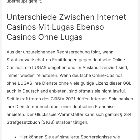
überhaupt gefällt.
Unterschiede Zwischen Internet
Casinos Mit Lugas Ebenso
Casinos Ohne Lugas
Aus der unzureichenden Rechtsprechung folgt, wenn
Staatsanwaltschaften Ermittlungen gegen deutsche Online-
Casinos, die LUGAS umgehen und im Ausland lizenziert sind,
immer wieder” “einstellen. Wenn deutsche Online-Casinos
ohne LUGAS ihre Dienste ohne viele gültige Lizenz dieser GGL
auch in Deutschland anbieten, sind oftmals sie nicht lawful.
Seit Inkrafttreten des GlüStV 2021 dürfen Internet-Spielbanken
ihre Dienste nur noch über einer deutschen Franchise
anbieten. Der Glücksspiel-Veranstalter kann sich gemäß § 284
Strafgesetzbuch (StGB) strafbar tätigen.
Hier können Sie auf simulierte Sportereignisse wie