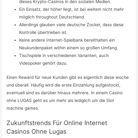
dieses Krypto-Casinos in den sozialen Medien.
Ein Einsatz, der höher liegt, ist bei weitem nicht mehr
möglich throughout Deutschland.
Allerdings glauben viele deutsche Zocker, dass diese
Kontrolle übertrieben ist.
Keine andere Internet-Spielbank bereithalten ein
Neukundenpaket within einem so großen Umfang.
Tischspiele in verschiedenen Varianten, auch
Videopoker gehört dazu.
Einen Reward für neue Kunden gibt es eigentlich diese woche
und überall. Häufig wird die erste Einzahlung aufgestockt,
eventuell sind es darüber hinaus mehrere. In einem Casino
ohne LUGAS geht es um mehr als lediglich um die Slot
machine games.
Zukunftstrends Für Online Internet
Casinos Ohne Lugas