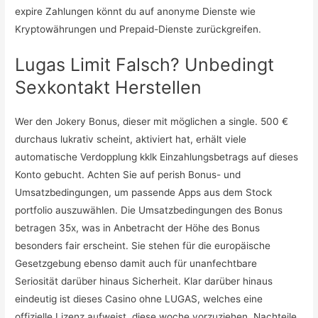
expire Zahlungen könnt du auf anonyme Dienste wie
Kryptowährungen und Prepaid-Dienste zurückgreifen.
Lugas Limit Falsch? Unbedingt
Sexkontakt Herstellen
Wer den Jokery Bonus, dieser mit möglichen a single. 500 €
durchaus lukrativ scheint, aktiviert hat, erhält viele
automatische Verdopplung kklk Einzahlungsbetrags auf dieses
Konto gebucht. Achten Sie auf perish Bonus- und
Umsatzbedingungen, um passende Apps aus dem Stock
portfolio auszuwählen. Die Umsatzbedingungen des Bonus
betragen 35x, was in Anbetracht der Höhe des Bonus
besonders fair erscheint. Sie stehen für die europäische
Gesetzgebung ebenso damit auch für unanfechtbare
Seriosität darüber hinaus Sicherheit. Klar darüber hinaus
eindeutig ist dieses Casino ohne LUGAS, welches eine
offizielle Lizenz aufweist, diese woche vorzuziehen. Nachteile