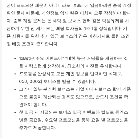
굳이 프로모션 때문이 아니더라도 1XBET에 입금하려면 중복 계정
확인 문제 때문에, 개인정보 양식 란은 어차피 모두 작성해야 합니
다. 중복 계정 문제는 돈 세탁 및 보너스 헌터 같은 악성유저를 차
단하기 위한 전 세계 모든 배팅 회사들의 1조 1항 정책입니다. 기
존 사용자를 위한 추가 입금 보너스의 경우 마찬가지로 롤링 조건
및 베팅 조건이 존재합니다.
1xBet은 주요 이벤트에” “대한 높은 배당률을 제공하는 것
을 자랑스럽게 생각하며, 최소한의 마진을 유지합니다.
프로필을 완성하고 모든 개인 정보를 입력하면 최대 2,
650, 000의 보너스를 받을 수 있습니다.
그러나 일부 분리형 보너스는 리얼머니 + 보너스 합산 기준
으로 롤링이 계산되는 경우도 있으므로, 반드시 조건을 확
인해야 합니다.
첫 입금 시 지급되는 보너스 입금 이벤트와 별도로 원엑스
벳은 금요일, 수요일 프로모션을 통해 요일 별 프로모션을
추가로 제공합니다.