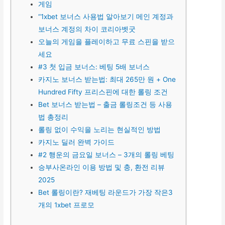
게임
“1xbet 보너스 사용법 알아보기 메인 계정과
보너스 계정의 차이 코리아벳굿
오늘의 게임을 플레이하고 무료 스핀을 받으
세요
#3 첫 입금 보너스: 베팅 5배 보너스
카지노 보너스 받는법: 최대 265만 원 + One
Hundred Fifty 프리스핀에 대한 롤링 조건
Bet 보너스 받는법 – 출금 롤링조건 등 사용
법 총정리
롤링 없이 수익을 노리는 현실적인 방법
카지노 딜러 완벽 가이드
#2 행운의 금요일 보너스 – 3개의 롤링 베팅
승부사온라인 이용 방법 및 충, 환전 리뷰
2025
Bet 롤링이란? 재베팅 라운드가 가장 작은3
개의 1xbet 프로모