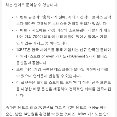
하는 언어로 문의할 수 있습니다.
이벤트 규정이” “충족되기 전에, 계좌의 잔액이 보너스 금액
보다 많다면 고객님은 보너스를 거절할 권리가 있습니다.
라이브 카지노에는 25명 이상의 소프트웨어 개발자가 제공
하는 거의 700개의 라이브 테이블이 있어 시장에서 가장
인기 있는 카지노 중 하나입니다.
1XBET은 한국 사이트를 통해 가입하는 신규 한국인 플레이
어에게 (스포츠 or even 카지노+1xGames) 2가지 보너스
옵션을 제공합니다.
또한, 대상 게임 목록은 데스크톱과 모바일 버전에서 다를
수 있으며 언제든지 변경될 수 있습니다.
이 플랫폼은 포인트 스프레드, 오버/언더 점수, 선수 포인트
등 다양한 베팅 옵션을 제공하여 전략적인 베터를 만족시킵
니다.
즉 14만원으로 최소 70만원을 따고 이 70만원으로 배팅을 하는
순간, 남은 14만원을 환전할 수 있는 것이죠. 1xBet 카지노는 안드