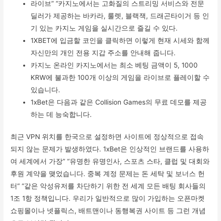
라이브” “카지노에서는 고화질의 스트리밍 서비스와 전문
딜러가 제공하는 바카라, 룰렛, 블랙잭, 드래곤타이거 등 인
기 있는 카지노 게임을 실시간으로 즐길 수 있다.
1XBET에 입금할 코인을 클릭하면 이렇게 현재 시세와 함께
자신만의 개인 전용 지갑 주소를 안내해 줍니다.
카지노 온라인 카지노에서는 최소 베팅 금액이 5, 1000
KRW에 불과한 100개 이상의 게임을 라이브로 플레이할 수
있습니다.
1xBet은 다음과 같은 Collision Games의 무료 데모를 제공
하는 데 능숙합니다.
최근 VPN 위치를 한국으로 설정하면 사이트에 정상적으로 접속
되지 않는 문제가 발생하였다. 1xBet은 인상적인 브랜드를 사용하
여 세계에서 가장” “유명한 유명인사, 스포츠 스타, 클럽 및 대회와
후원 계약을 맺었습니다. 중복 계정 문제는 돈 세탁 및 보너스 헌
터” “같은 악성유저를 차단하기 위한 전 세계 모든 배팅 회사들의
1조 1항 정책입니다. 우리가 일반적으로 많이 가입하는 오픈마켓
쇼핑몰이나 넷플릭스, 배트맨이나 동행복권 사이트 등 그런 개념