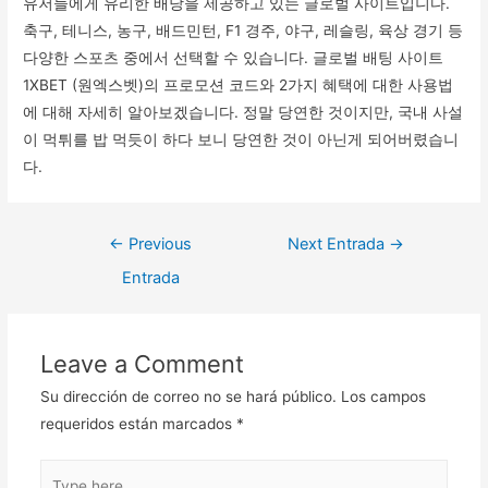
유저들에게 유리한 배당을 제공하고 있는 글로벌 사이트입니다.
축구, 테니스, 농구, 배드민턴, F1 경주, 야구, 레슬링, 육상 경기 등
다양한 스포츠 중에서 선택할 수 있습니다. 글로벌 배팅 사이트
1XBET (원엑스벳)의 프로모션 코드와 2가지 혜택에 대한 사용법
에 대해 자세히 알아보겠습니다. 정말 당연한 것이지만, 국내 사설
이 먹튀를 밥 먹듯이 하다 보니 당연한 것이 아닌게 되어버렸습니
다.
Navegación
←
Previous
Next Entrada
→
de
Entrada
entradas
Leave a Comment
Su dirección de correo no se hará público.
Los campos
requeridos están marcados
*
Type