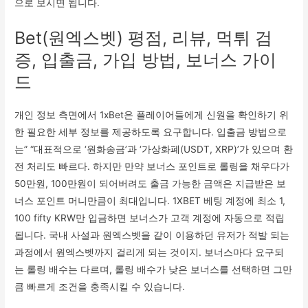
으로 보시면 됩니다.
Bet(원엑스벳) 평점, 리뷰, 먹튀 검
증, 입출금, 가입 방법, 보너스 가이
드
개인 정보 측면에서 1xBet은 플레이어들에게 신원을 확인하기 위
한 필요한 세부 정보를 제공하도록 요구합니다. 입출금 방법으로
는” “대표적으로 ‘원화송금’과 ‘가상화폐(USDT, XRP)’가 있으며 환
전 처리도 빠르다. 하지만 만약 보너스 포인트로 롤링을 채우다가
50만원, 100만원이 되어버려도 출금 가능한 금액은 지급받은 보
너스 포인트 머니만큼이 최대입니다. 1XBET 베팅 계정에 최소 1,
100 fifty KRW만 입금하면 보너스가 고객 계정에 자동으로 적립
됩니다. 국내 사설과 원엑스벳을 같이 이용하던 유저가 적발 되는
과정에서 원엑스벳까지 걸리게 되는 것이지. 보너스마다 요구되
는 롤링 배수는 다르며, 롤링 배수가 낮은 보너스를 선택하면 그만
큼 빠르게 조건을 충족시킬 수 있습니다.