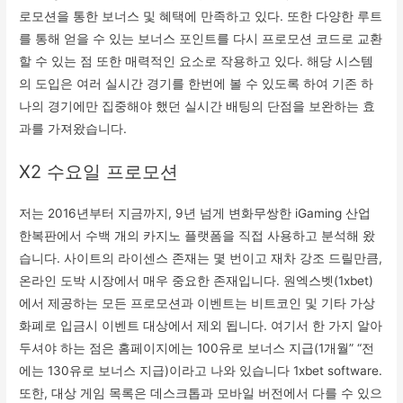
로모션을 통한 보너스 및 혜택에 만족하고 있다. 또한 다양한 루트
를 통해 얻을 수 있는 보너스 포인트를 다시 프로모션 코드로 교환
할 수 있는 점 또한 매력적인 요소로 작용하고 있다. 해당 시스템
의 도입은 여러 실시간 경기를 한번에 볼 수 있도록 하여 기존 하
나의 경기에만 집중해야 했던 실시간 배팅의 단점을 보완하는 효
과를 가져왔습니다.
X2 수요일 프로모션
저는 2016년부터 지금까지, 9년 넘게 변화무쌍한 iGaming 산업
한복판에서 수백 개의 카지노 플랫폼을 직접 사용하고 분석해 왔
습니다. 사이트의 라이센스 존재는 몇 번이고 재차 강조 드릴만큼,
온라인 도박 시장에서 매우 중요한 존재입니다. 원엑스벳(1xbet)
에서 제공하는 모든 프로모션과 이벤트는 비트코인 및 기타 가상
화폐로 입금시 이벤트 대상에서 제외 됩니다. 여기서 한 가지 알아
두셔야 하는 점은 홈페이지에는 100유로 보너스 지급(1개월” “전
에는 130유로 보너스 지급)이라고 나와 있습니다 1xbet software.
또한, 대상 게임 목록은 데스크톱과 모바일 버전에서 다를 수 있으