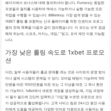
페이지에서 보너스에 대해 동의하셔야 합니다. Punters는 동일한
프로필과 절차를 사용하여 액세스 가능하거나 실행 가능한 모든
작업을 수행할 수 있습니다. 88Betks는 가장 쉽게 받을 수 있는
1XBET 롤링 를 포함하는 신규 플레이어를 위한 인센티브 프로그
램의 전체 목록을 다음과 같이 정리했습니다. 이 코드는 모두 잠금
해제 하는데, 스포츠, 카지노, 게임,” “빙고, 포커 제안 이용 가능합
니다.
가장 낮은 롤링 속도로 1xbet 프로모
션
다만, 일부 사용자들이 출금 문제를 겪는 것은 사이트의 운영 방식
이나 결제 시스템의 문제일 수 있다. 모바일 배팅이 가능하며 100
만원을 따든 1000만원을 따든 또는 그 이상을 따든 그 즉시 환전
이 가능하다. 1xBet에서 새로운 계정을 생성하실 때, 가입 과정에
서 필수 필드에 간단히 입력하고 “가입”을 누르면 프로모션 코드
가 성공적으로 활성화됩니다. 고객 서비스 팀은 24시간 동안 사용
자에게 도움을 제공하며, 다양한 언어로 지원되므로 사용자는 원