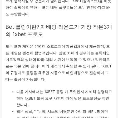
르게 충족시킬 수 있는지가 달라집니다. 1XBET(원엑스벳)을 비롯
하여 꿀픽이 리뷰하는 모든 베팅 플랫폼들은 모두 안전하다고 봐
도 무방합니다.
Bet 롤링이란? 재베팅 라운드가 가장 작은3개
의 1xbet 프로모
모든 포커 게임은 유명한 소프트웨어 제공업체에서 제공되며, 모
든 게임은 완전히 합법적입니다. 암호 화폐의 경우에는 블록체인
네트워크의 상태에 따라 처리 시간이 변동할 수 있으나 일반적으
로는 15분 안에 플레이어의 계정에서 확인할 수 있게 된다. 1XBET
의 규정대로 롤링을 채우면 자동으로 메인계정으로 전환되며 그
때는 출금이 가능합니다.
다음 기사에서는 1XBET 롤링 가 무엇인지 자세히 설명하고
현재 1XBET 롤링 요구 사항이 가장 낮은 프로모션을 제안
합니다.
앱은 싱글, ” “누적, 시스템 베팅뿐만 아니라 럭키, 페이턴
트, 체인 베팅과 같은 더 전문화된 베팅” “유형을 제공합니