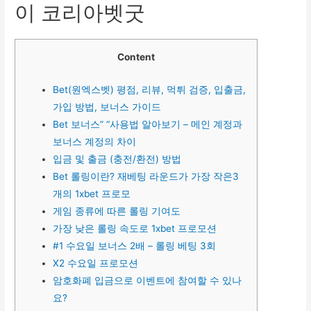
이 코리아벳굿
Content
Bet(원엑스벳) 평점, 리뷰, 먹튀 검증, 입출금,
가입 방법, 보너스 가이드
Bet 보너스” “사용법 알아보기 – 메인 계정과
보너스 계정의 차이
입금 및 출금 (충전/환전) 방법
Bet 롤링이란? 재베팅 라운드가 가장 작은3
개의 1xbet 프로모
게임 종류에 따른 롤링 기여도
가장 낮은 롤링 속도로 1xbet 프로모션
#1 수요일 보너스 2배 – 롤링 베팅 3회
X2 수요일 프로모션
암호화폐 입금으로 이벤트에 참여할 수 있나
요?