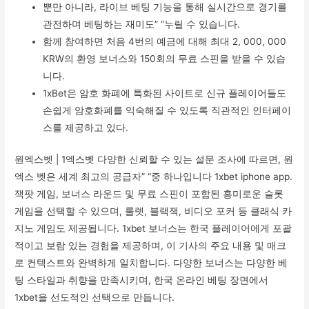
뿐만 아니라, 라이브 베팅 기능을 통해 실시간으로 경기를
관전하며 베팅하는 재미도” “누릴 수 있습니다.
함께 참여하면 처음 4번의 예금에 대해 최대 2, 000, 000
KRW의 환영 보너스와 150회의 무료 스핀을 받을 수 있습
니다.
1xBet은 암호 화폐에 특화된 사이트로 신규 플레이어들도
손쉽게 암호화폐를 익숙해질 수 있도록 직관적인 인터페이
스를 제공하고 있다.
원엑스벳 | 1엑스벳 다양한 신뢰할 수 있는 설문 조사에 따르면, 원
엑스 벳은 세계 최고의 공급자” “중 하나입니다 1xbet iphone app.
잭팟 게임, 보너스 라운드 및 무료 스핀이 포함된 흥미로운 슬롯
게임을 선택할 수 있으며, 룰렛, 블랙잭, 비디오 포커 등 클래식 카
지노 게임도 제공됩니다. 1xbet 보너스는 한국 플레이어에게 포괄
적이고 보람 있는 경험을 제공하며, 이 기사의 주요 내용 및 매크
로 컨텍스트와 완벽하게 일치합니다. 다양한 보너스는 다양한 베
팅 스타일과 취향을 만족시키며, 한국 온라인 베팅 장면에서
1xbet을 선도적인 선택으로 만듭니다.