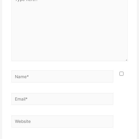
here..
Name*
Email*
Website