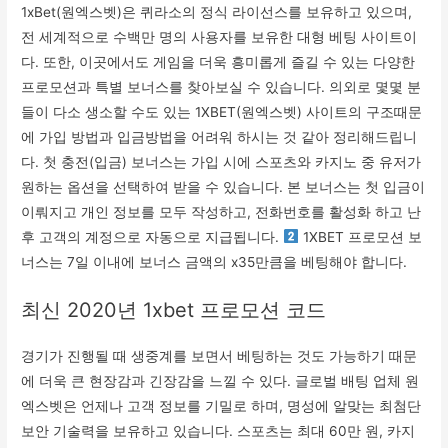
1xBet(원엑스벳)은 퀴라소의 정식 라이선스를 보유하고 있으며,
전 세계적으로 수백만 명의 사용자를 보유한 대형 베팅 사이트이
다. 또한, 이곳에서도 게임을 더욱 흥미롭게 즐길 수 있는 다양한
프로모션과 특별 보너스를 찾아보실 수 있습니다. 의외로 몇몇 분
들이 다소 생소할 수도 있는 1XBET(원엑스벳) 사이트의 구조때문
에 가입 방법과 입금방법을 어려워 하시는 것 같아 정리해드립니
다. 첫 충전(입금) 보너스는 가입 시에 스포츠와 카지노 중 유저가
원하는 옵션을 선택하여 받을 수 있습니다. 본 보너스는 첫 입금이
이뤄지고 개인 정보를 모두 작성하고, 전화번호를 활성화 하고 난
후 고객의 계정으로 자동으로 지급됩니다.
1XBET 프로모션 보
너스는 7일 이내에 보너스 금액의 х35만큼을 베팅해야 합니다.
최신 2020년 1xbet 프로모션 코드
경기가 진행될 때 생중계를 보면서 베팅하는 것도 가능하기 때문
에 더욱 큰 현장감과 긴장감을 느낄 수 있다. 글로벌 배팅 업체 원
엑스벳은 언제나 고객 정보를 기밀로 하며, 명성에 알맞는 최첨단
보안 기술력을 보유하고 있습니다. 스포츠는 최대 60만 원, 카지